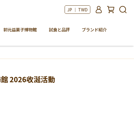
JP ｜ TWD
郭元益菓子博物館
試食と品評
ブランド紹介
楊梅館 2026收涎活動