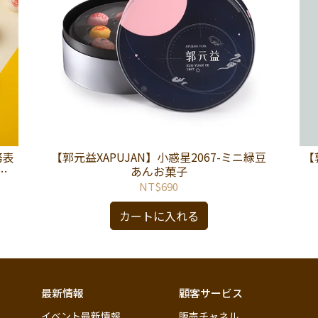
務表
【郭元益XAPUJAN】小惑星2067-ミニ緑豆
【
あんお菓子
NT$690
カートに入れる
最新情報
顧客サービス
イベント最新情報
販売チャネル