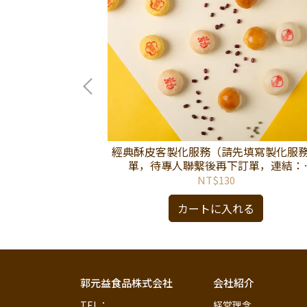
カンキャンディ-
經典酥皮客製化服務（請先填寫製化服
限定)
單，待專人聯繫後再下訂單，連結：
https://reurl.cc/DKo48m。）
NT$130
る
カートに入れる
郭元益食品株式会社
会社紹介
TEL：                                                       
経営理念