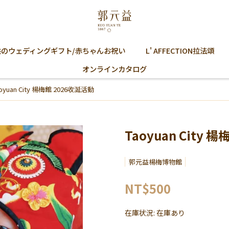
益のウェディングギフト/赤ちゃんお祝い
L' AFFECTION拉法頌
オンラインカタログ
oyuan City 楊梅館 2026收涎活動
Taoyuan City 
郭元益楊梅博物館
NT$500
在庫状況:
在庫あり