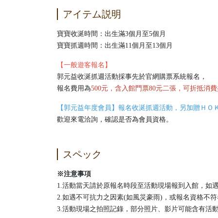
アイテム説明
寶寶收涎時間：出生滿3個月至5個月
寶寶抓週時間：出生滿11個月至13個月
【一般遊客報名】
郭元益收涎抓週活動採事先於官網購票系統報名，
報名費用為
50
0元，
含入館門票80元二張，可折抵消費
【郭元益年度會員】報名收涎抓週活動，另加贈ＨＯＫ
歡迎來電洽詢，確認是否為會員資格。
スペック
※注意事項
1.活動當天請於原報名時段至活動現場報到入館，如遇不可
2.如遇不可抗力之因素(如風災豪雨)，或報名資格
3.活動現場之拍照記錄，部分照片、影片可能含有活