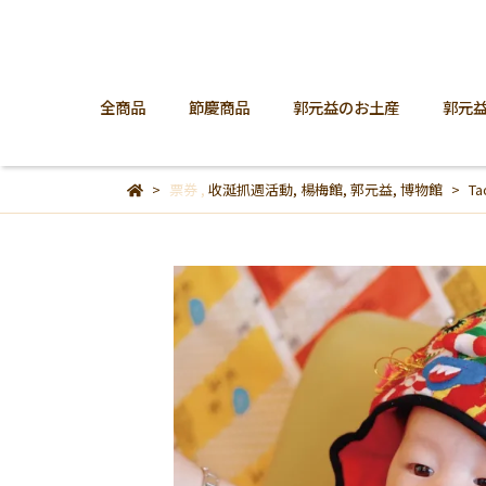
全商品
節慶商品
郭元益のお土産
郭元
票券
,
收涎抓週活動
,
楊梅館
,
郭元益
,
博物館
Ta