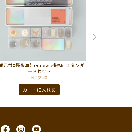
郭元益X聶永真】embrace抱擁–スタンダ
【郭元益】ナツ
ードセット
ウィ
NT$940
カートに入れる