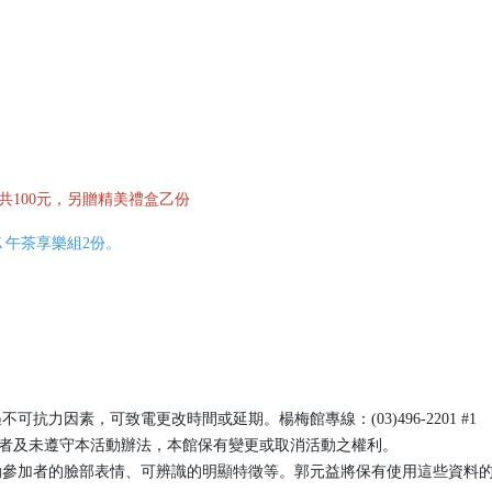
共100元，另贈精美禮盒乙份
午茶享樂組2份。
抗力因素，可致電更改時間或延期。楊梅館專線：(03)496-2201 #1
不符者及未遵守本活動辦法，本館保有變更或取消活動之權利。
動參加者的臉部表情、可辨識的明顯特徵等。郭元益將保有使用這些資料