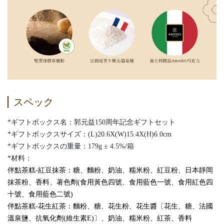
スペック
*ギフトボックス名：郭元益150周年記念ギフトセット
*ギフトボックスサイズ：(L)20.6X(W)15.4X(H)6.0cm
*ギフトボックスの重量：179g ± 4.5%/箱
*材料：
伴點茶糕-紅豆抹茶：糖、麵粉、奶油、糯米粉、紅豆粉、日本靜岡
抹茶粉、香料、著色劑(食用黃色四號、食用藍色一號、食用紅色四
十號、食用藍色二號)
伴點茶糕-花生紅茶：麵粉、糖、花生粉、花生醬〔花生、糖、法國
溫泉鹽、抗氧化劑(維生素E)〕、奶油、糯米粉、紅茶、香料