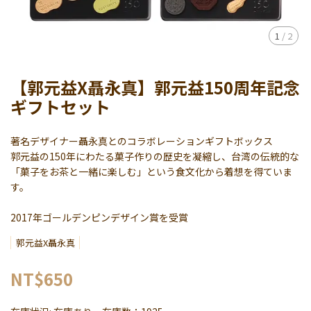
1
/
2
【郭元益X聶永真】郭元益150周年記念
ギフトセット
著名デザイナー聶永真とのコラボレーションギフトボックス
郭元益の150年にわたる菓子作りの歴史を凝縮し、台湾の伝統的な
「菓子をお茶と一緒に楽しむ」という食文化から着想を得ていま
す。
2017年ゴールデンピンデザイン賞を受賞
郭元益X聶永真
NT$650