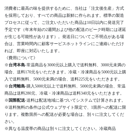
消費者に最高の味を提供するために、当社は「注文後生産」方式
を採用しており、すべての商品は新鮮に作られます。標準の製造
プロセスに従って、ご注文いただいた商品は10日以内に発送完了
予定です（年末年始の2週間および他の配送のピーク時期には遅延
が生じる可能性があります）。発送日についてご不明点がある場
合は、営業時間内に顧客サービスホットラインにご連絡いただけ
れば、即座に対応いたします。
《費用について》
※
台湾本島
-常温商品を3000元以上購入で送料無料、3000元未満の
場合、送料170元をいただきます。冷蔵・冷凍商品を5000元以上購
入で送料無料、5000元未満の場合、送料225元をいただきます。
※
台湾離島
-購入5000元以上で送料無料、5000元未満の場合、常温
商品は送料280元、冷蔵・冷凍商品は送料340元をいただきます。
※
国際配送
-送料は配送地域に基づいてシステムで計算されます。
※送料無料の条件は公式ウェブサイト限定で、1箇所への配送に限
ります。複数箇所への配送が必要な場合は、別々に注文してくだ
さい。
※異なる温度帯の商品は別々に注文してください。冷蔵商品