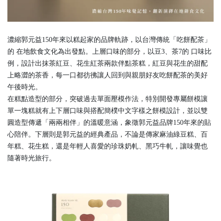
濃縮郭元益150年來以糕起家的品牌軌跡，以台灣傳統「吃餅配茶」
的 在地飲食文化為出發點。上層口味的部分，以豆3、茶7的 口味比
例，設計出抹茶紅豆、花生紅茶兩款伴點茶糕，紅豆與花生的甜配
上略澀的茶香，每一口都彷彿讓人回到與親朋好友吃餅配茶的美好
午後時光。
在糕點造型的部分，突破過去單面壓模作法，特別開發專屬餅模讓
單一塊糕就有上下層口味與搭配簡樸中文字樣之餅模設計，並以雙
圓造型傳遞「兩兩相伴」的溫暖意涵，象徵郭元益品牌150年來的貼
心陪伴。下層則是郭元益的經典產品，不論是傳家麻油綠豆糕、百
年糕、花生糕，還是年輕人喜愛的珍珠奶軋、黑巧牛軋，讓味覺也
隨著時光旅行。