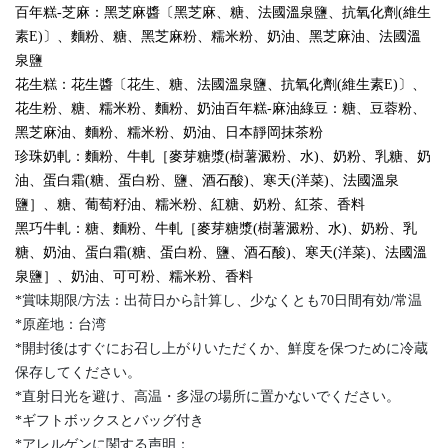
百年糕-芝麻：黑芝麻醬〔黑芝麻、糖、法國溫泉鹽、抗氧化劑(維生
素E)〕、麵粉、糖、黑芝麻粉、糯米粉、奶油、黑芝麻油、法國溫
泉鹽
花生糕：花生醬〔花生、糖、法國溫泉鹽、抗氧化劑(維生素E)〕、
花生粉、糖、糯米粉、麵粉、奶油百年糕-麻油綠豆：糖、豆蓉粉、
黑芝麻油、麵粉、糯米粉、奶油、日本靜岡抹茶粉
珍珠奶軋：麵粉、牛軋［麥芽糖漿(樹薯澱粉、水)、奶粉、乳糖、奶
油、蛋白霜(糖、蛋白粉、鹽、酒石酸)、寒天(洋菜)、法國溫泉
鹽］、糖、葡萄籽油、糯米粉、紅糖、奶粉、紅茶、香料
黑巧牛軋：糖、麵粉、牛軋［麥芽糖漿(樹薯澱粉、水)、奶粉、乳
糖、奶油、蛋白霜(糖、蛋白粉、鹽、酒石酸)、寒天(洋菜)、法國溫
泉鹽］、奶油、可可粉、糯米粉、香料
*賞味期限/方法：出荷日から計算し、少なくとも70日間有効/常温
*原産地：台湾
*開封後はすぐにお召し上がりいただくか、鮮度を保つために冷蔵
保存してください。
*直射日光を避け、高温・多湿の場所に置かないでください。
*ギフトボックスとバッグ付き
*アレルゲンに関する声明：