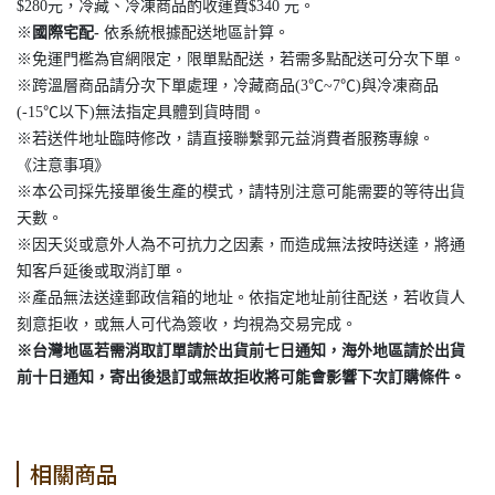
$280元，冷藏、冷凍商品酌收運費$340 元。
※
國際宅配-
依系統根據配送地區計算。
※免運門檻為官網限定，限單點配送，若需多點配送可分次下單。
※跨溫層商品請分次下單處理，冷藏商品(3℃~7℃)與冷凍商品
(-15℃以下)無法指定具體到貨時間。
※若送件地址臨時修改，請直接聯繫郭元益消費者服務專線。
《注意事項》
※本公司採先接單後生產的模式，請特別注意可能需要的等待出貨
天數。
※因天災或意外人為不可抗力之因素，而造成無法按時送達，將通
知客戶延後或取消訂單。
※產品無法送達郵政信箱的地址。依指定地址前往配送，若收貨人
刻意拒收，或無人可代為簽收，均視為交易完成。
※台灣地區若需消取訂單請於出貨前七日通知，海外地區請於出貨
前十日通知，寄出後退訂或無故拒收將可能會影響下次訂購條件。
相關商品