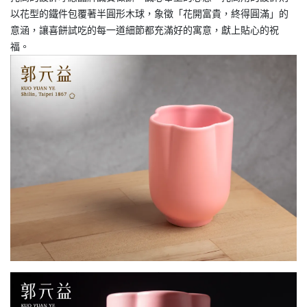
以花型的鐵件包覆著半圓形木球，象徵「花開富貴，終得圓滿」的
意涵，讓喜餅試吃的每一道細節都充滿好的寓意，獻上貼心的祝
福。