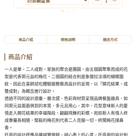
商品介紹
規格說明
運送方式
商品介紹
一人是單，二人成對，家族的聚合是團圓，由五個圓聚集而成的花
型是代表郭元益的梅花。二個圓的結合則是象徵拉法頌的蝴蝶圖
紋，因此在喜餅試吃體驗服務餐具設計的呈現，以「開花結果，成
雙成對」為概念進行設計。
透過不同的設計語彙、層次感、色彩與材質呈現品牌餐盤器具，如
同郭元益面面俱到的本質，多元且用心，其中，花型意味新人的愛
情走入開花結果的幸福階段，翩翩飛舞的彩蝶，宛如新人有情人終
成眷屬長相隨，堅毅的梅花則代表二人克服一切，終聞梅花撲鼻
香。
托高的設計呼應品牌誠實做餅，誠心奉上的心意，托高用的設計則