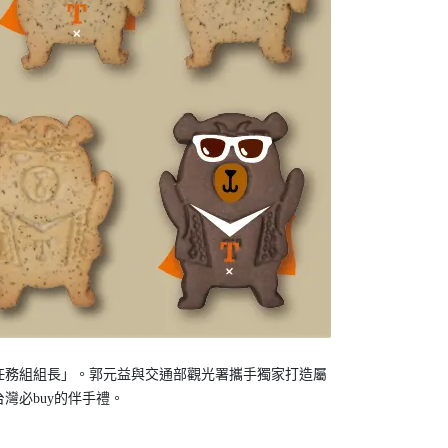
任務組組長」。郭元益與交通部觀光署攜手獨家打造屬
灣必buy的伴手禮。