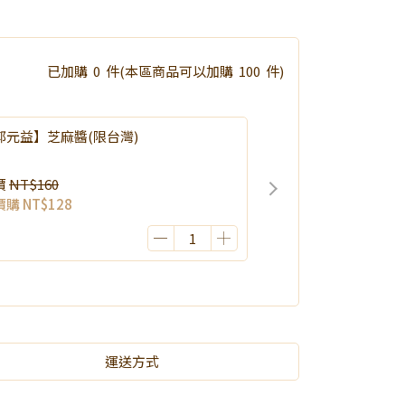
已加購
0
件
(本區商品可以加購
100
件)
郭元益】芝麻醬(限台灣)
價
NT$160
價購
NT$128
運送方式