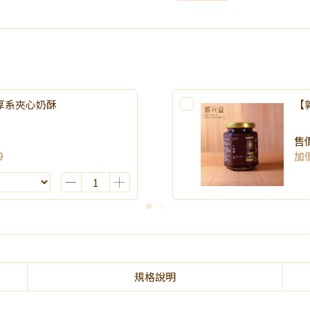
厚系夾心奶酥
【
售
9
加
規格說明