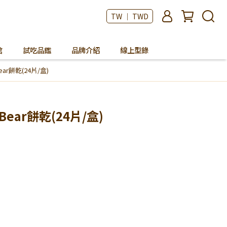
TW ｜ TWD
館
試吃品鑑
品牌介紹
線上型錄
r餅乾(24片/盒)
ar餅乾(24片/盒)