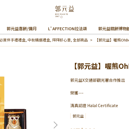
郭元益喜餅/彌月
L' AFFECTION拉法頌
郭元益糕餅博物
必買伴手禮禮盒
,
中秋精選禮盒
,
拜拜好心意
,
全部商品
【郭元益】喔熊OhBea
【郭元益】喔熊OhBe
郭元益X交通部觀光署合作推出
榮獲---
清真認證 Halal Certificate
郭元益