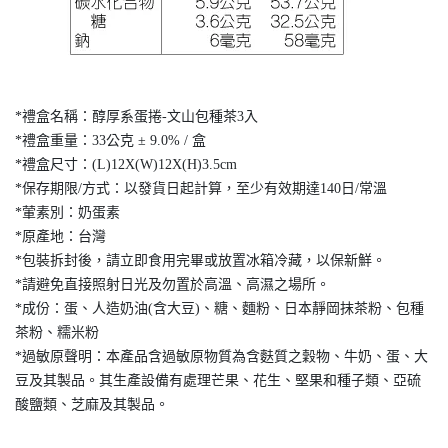
*禮盒名稱：醇厚系蛋捲-文山包種茶3入
*禮盒重量：33公克 ± 9.0% / 盒
*禮盒尺寸：(L)12X(W)12X(H)3.5cm
*保存期限/方式：以發貨日起計算，至少有效期達140日/常溫
*葷素別：奶蛋素
*原產地：台灣
*包裝拆封後，請立即食用完畢或放置冰箱冷藏，以保新鮮。
*請避免直接照射日光及勿置於高溫、高濕之場所。
*成份：蛋、人造奶油(含大豆)、糖、麵粉、日本靜岡抹茶粉、包種
茶粉、糯米粉
*過敏原聲明：本產品含過敏原物質為含麩質之穀物、牛奶、蛋、大
豆及其製品。其生產設備有處理芒果、花生、堅果和種子類、亞硫
酸鹽類、芝麻及其製品。