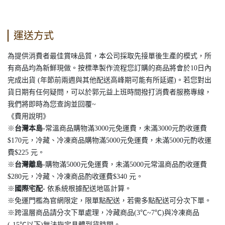
運送方式
為提供消費者最佳賞味品質，本公司採取先接單後生產的模式，所
有商品均為新鮮現做。按標準製作流程您訂購的商品將會於10日內
完成出貨 (年節前兩週與其他配送高峰期可能有所延遲)。若您對出
貨日期有任何疑問，可以於郭元益上班時間撥打消費者服務專線，
我們將即時為您查詢並回覆~
《費用說明》
※
台灣本島
-
常溫商品購物滿3000元免運費，未滿3000元酌收運費
$170元，冷藏、冷凍商品購物滿5000元免運費，未滿5000元酌收運
費$225 元。
※
台灣離島
-
購物滿5000元免運費，未滿5000元常溫商品酌收運費
$280元，冷藏、冷凍商品酌收運費$340 元。
※
國際宅配-
依系統根據配送地區計算。
※免運門檻為官網限定，限單點配送，若需多點配送可分次下單。
※跨溫層商品請分次下單處理，冷藏商品(3℃~7℃)與冷凍商品
(-15℃以下)無法指定具體到貨時間。