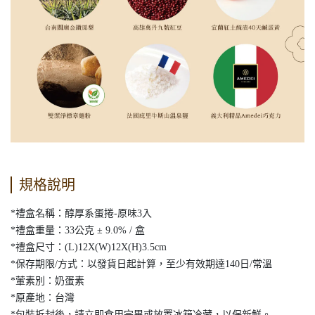
規格說明
*禮盒名稱：醇厚系蛋捲-原味3入
*禮盒重量：33公克 ± 9.0% / 盒
*禮盒尺寸：(L)12X(W)12X(H)3.5cm
*保存期限/方式：以發貨日起計算，至少有效期達140日/常溫
*葷素別：奶蛋素
*原產地：台灣
*包裝拆封後，請立即食用完畢或放置冰箱冷藏，以保新鮮。