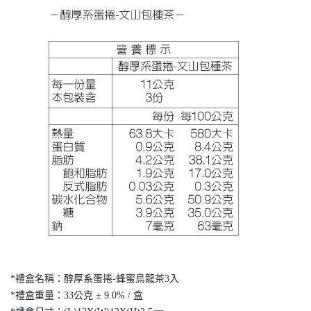
*禮盒名稱：醇厚系蛋捲-蜂蜜烏龍茶3入
*禮盒重量：33公克 ± 9.0% / 盒