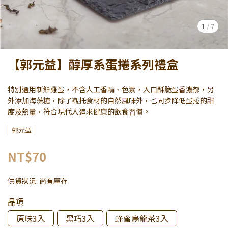
1
/
7
【郭元益】醇厚系蛋捲系列禮盒
特別選用新鮮雞蛋，不含人工香精、色素，入口酥脆蛋香濃郁，另
外添加海藻糖，除了襯托食材的自然風味外，也同步降低蛋捲的甜
度及熱量，符合現代人追求健康的飲食習慣。
郭元益
NT$70
供貨狀況:
尚有庫存
品項
原味3入
黑巧3入
蜂蜜烏龍茶3入