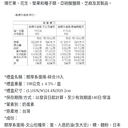
理芒果、花生、堅果和種子類、亞硫酸鹽類、芝麻及其製品。
*禮盒名稱：醇厚系蛋捲-綜合18入
*禮盒重量：198公克 ± 4.5% / 盒
*禮盒尺寸：(L)16X(W)24.4X(H)9.2cm
*保存期限/方式：以發貨日起計算，至少有效期達140日/常溫
*葷素別：奶蛋素
*原產地：台灣
*成份：
醇厚系蛋捲-文山包種茶：蛋、人造奶油(含大豆)、糖、麵粉、日本