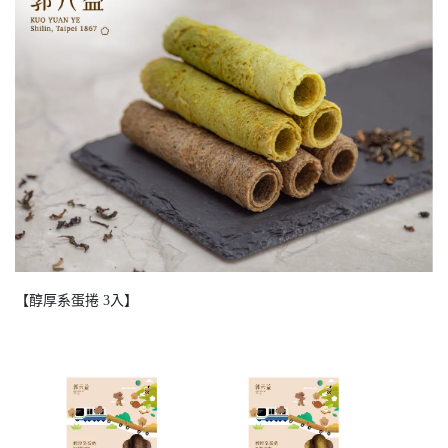
【醇厚系蛋捲 3入】