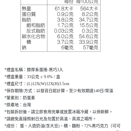
*禮盒名稱：醇厚系蛋捲-黑巧3入
*禮盒重量：33公克 ± 9.0% / 盒
*禮盒尺寸：(L)12X(W)12X(H)3.5cm
*保存期限/方式：以發貨日起計算，至少有效期達140日/常溫
*葷素別：奶蛋素
*原產地：台灣
*包裝拆封後，請立即食用完畢或放置冰箱冷藏，以保新鮮。
*請避免直接照射日光及勿置於高溫、高濕之場所。
*成份： 蛋、人造奶油(含大豆)、糖、麵粉、72%黑巧克力〔可可