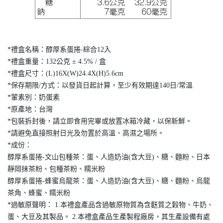
*禮盒名稱：醇厚系蛋捲-綜合12入
*禮盒重量：132公克 ± 4.5% / 盒
*禮盒尺寸：(L)16X(W)24.4X(H)5.6cm
*保存期限/方式：以發貨日起計算，至少有效期達140日/常溫
*葷素別：奶蛋素
*原產地：台灣
*包裝拆封後，請立即食用完畢或放置冰箱冷藏，以保新鮮。
*請避免直接照射日光及勿置於高溫、高濕之場所。
*成份：
醇厚系蛋捲-文山包種茶：蛋、人造奶油(含大豆)、糖、麵粉、日本
靜岡抹茶粉、包種茶粉、糯米粉
醇厚系蛋捲-蜂蜜烏龍茶：蛋、人造奶油(含大豆)、糖、麵粉、烏龍
茶角、蜂蜜、糯米粉
*過敏原聲明： 1.本禮盒產品含過敏原物質為含麩質之穀物、牛奶、
蛋、大豆及其製品。 2.本禮盒產品生產製程廠房，其生產設備有處