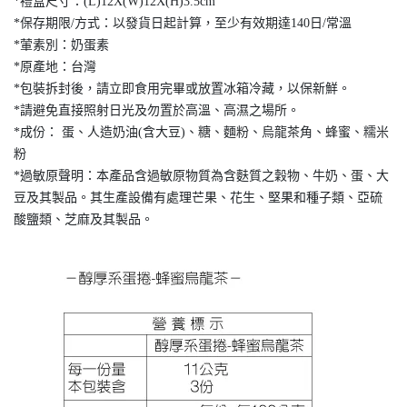
*禮盒尺寸：(L)12X(W)12X(H)3.5cm
*保存期限/方式：以發貨日起計算，至少有效期達140日/常溫
*葷素別：奶蛋素
*原產地：台灣
*包裝拆封後，請立即食用完畢或放置冰箱冷藏，以保新鮮。
*請避免直接照射日光及勿置於高溫、高濕之場所。
*成份： 蛋、人造奶油(含大豆)、糖、麵粉、烏龍茶角、蜂蜜、糯米
粉
*過敏原聲明：本產品含過敏原物質為含麩質之穀物、牛奶、蛋、大
豆及其製品。其生產設備有處理芒果、花生、堅果和種子類、亞硫
酸鹽類、芝麻及其製品。