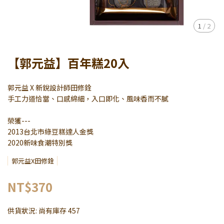
1
/
2
【郭元益】百年糕20入
郭元益 X 新銳設計師田修銓
手工力道恰當、口感綿細，入口即化、風味香而不膩
榮獲---
2013台北市綠豆糕達人金獎
2020新味食潮特別獎
郭元益X田修銓
NT$370
供貨狀況:
尚有庫存 457