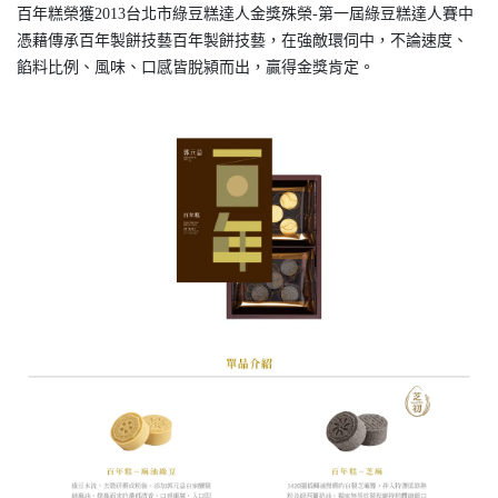
百年糕榮獲2013台北市綠豆糕達人金獎殊榮-第一屆綠豆糕達人賽中
憑藉傳承百年製餅技藝百年製餅技藝，在強敵環伺中，不論速度、
餡料比例、風味、口感皆脫潁而出，贏得金獎肯定。