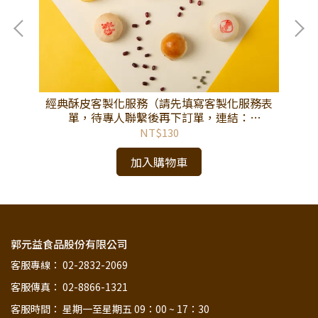
年紀
經典酥皮客製化服務（請先填寫客製化服務表
【
單，待專人聯繫後再下訂單，連結：
https://reurl.cc/DKo48m。）
NT$130
加入購物車
郭元益食品股份有限公司
客服專線： 02-2832-2069
客服傳真： 02-8866-1321
客服時間： 星期一至星期五 09：00 ~ 17：30