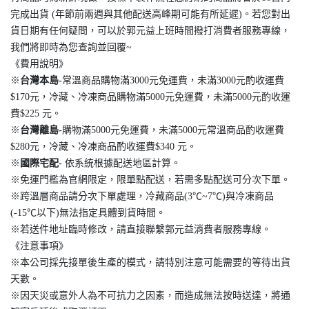
完成出貨 (年節前兩週與其他配送高峰期可能有所延遲)。若您對出
貨日期有任何疑問，可以於郭元益上班時間撥打消費者服務專線，
我們將即時為您查詢並回覆~
《費用說明》
※
台灣本島
-
常溫商品購物滿3000元免運費，未滿3000元酌收運費
$170元，冷藏、冷凍商品購物滿5000元免運費，未滿5000元酌收運
費$225 元。
※
台灣離島
-
購物滿5000元免運費，未滿5000元常溫商品酌收運費
$280元，冷藏、冷凍商品酌收運費$340 元。
※
國際宅配-
依系統根據配送地區計算。
※免運門檻為官網限定，限單點配送，若需多點配送可分次下單。
※跨溫層商品請分次下單處理，冷藏商品(3℃~7℃)與冷凍商品
(-15℃以下)無法指定具體到貨時間。
※若送件地址臨時修改，請直接聯繫郭元益消費者服務專線。
《注意事項》
※本公司採先接單後生產的模式，請特別注意可能需要的等待出貨
天數。
※因天災或意外人為不可抗力之因素，而造成無法按時送達，將通