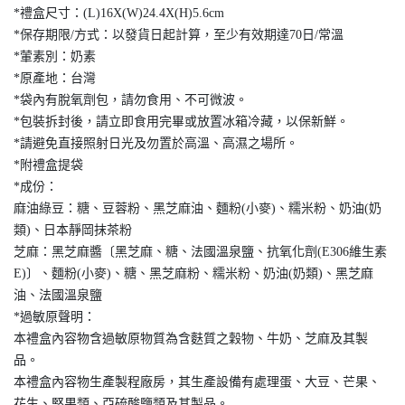
*禮盒尺寸：(L)16X(W)24.4X(H)5.6cm
*保存期限/方式：以發貨日起計算，至少有效期達70日/常溫
*葷素別：奶素
*原產地：台灣
*袋內有脫氧劑包，請勿食用、不可微波。
*包裝拆封後，請立即食用完畢或放置冰箱冷藏，以保新鮮。
*請避免直接照射日光及勿置於高溫、高濕之場所。
*附禮盒提袋
*成份：
麻油綠豆：糖、豆蓉粉、黑芝麻油、麵粉(小麥)、糯米粉、奶油(奶
類)、日本靜岡抹茶粉
芝麻：黑芝麻醬〔黑芝麻、糖、法國溫泉鹽、抗氧化劑(E306維生素
E)〕、麵粉(小麥)、糖、黑芝麻粉、糯米粉、奶油(奶類)、黑芝麻
油、法國溫泉鹽
*過敏原聲明：
本禮盒內容物含過敏原物質為含麩質之穀物、牛奶、芝麻及其製
品。
本禮盒內容物生產製程廠房，其生產設備有處理蛋、大豆、芒果、
花生、堅果類、亞硫酸鹽類及其製品。