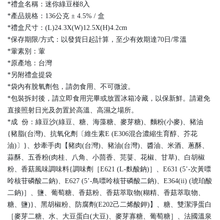
*禮盒名稱：迷你綠豆椪8入
*產品規格：136公克 ± 4.5% / 盒
*禮盒尺寸：(L)24.3X(W)12.5X(H)4.2cm
*保存期限/方式：以發貨日起計算，至少有效期達70日/常溫
*葷素別：葷
*原產地：台灣
*另附禮盒提袋
*袋內有脫氧劑包，請勿食用、不可微波。
*包裝拆封後，請立即食用完畢或放置冰箱冷藏，以保新鮮。請避免
直接照射日光及勿置於高溫、高濕之場所。
*成 份：綠豆沙(綠豆、糖、海藻糖、麥芽糖)、麵粉(小麥)、豬油
{豬脂(台灣)、抗氧化劑〔維生素E (E306混合濃縮生育醇、芥花
油)〕}、炒牽手肉【豬肉(台灣)、豬油(台灣)、醬油、米酒、蔥酥、
蒜酥、五香粉(肉桂、八角、小茴香、芫荽、花椒、甘草)、白胡椒
粉、香菇風味調味料{調味劑［E621 (L-麩酸鈉)］、E631 (5’-次黃嘌
呤核苷磷酸二鈉)、E627 (5’-鳥嘌呤核苷磷酸二鈉)、E364(ii) (琥珀酸
二鈉)］、鹽、葡萄糖、香菇粉、香菇萃取物(糊精、香菇萃取物、
糖、鹽)}、黑胡椒粉、防腐劑(E202己二烯酸鉀)】、糖、雙潔淨蛋白
［麥芽二糖、水、大豆蛋白(大豆)、麥芽寡糖、葡萄糖］、法國溫泉