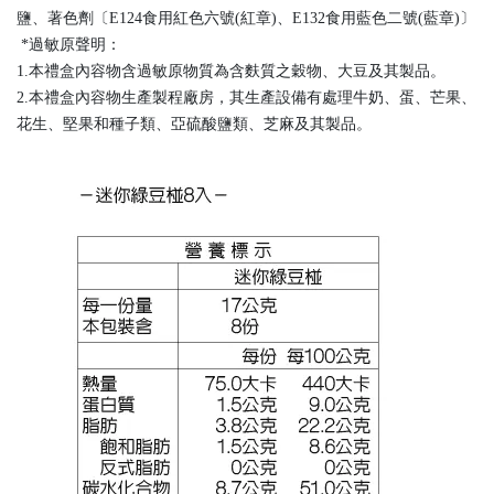
鹽、著色劑〔E124食用紅色六號(紅章)、E132食用藍色二號(藍章)〕
*過敏原聲明：
1.本禮盒內容物含過敏原物質為含麩質之穀物、大豆及其製品。
2.本禮盒內容物生產製程廠房，其生產設備有處理牛奶、蛋、芒果、
花生、堅果和種子類、亞硫酸鹽類、芝麻及其製品。