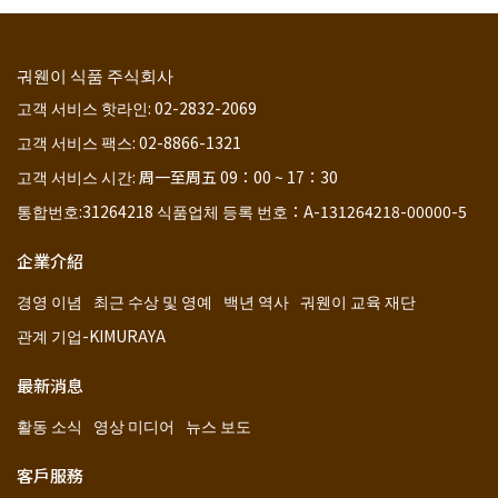
궈웬이 식품 주식회사
고객 서비스 핫라인: 02-2832-2069
고객 서비스 팩스: 02-8866-1321
고객 서비스 시간: 周一至周五 09：00 ~ 17：30
통합번호:31264218 식품업체 등록 번호：A-131264218-00000-5
企業介紹
경영 이념
최근 수상 및 영예
백년 역사
궈웬이 교육 재단
관계 기업-KIMURAYA
最新消息
활동 소식
영상 미디어
뉴스 보도
客戶服務