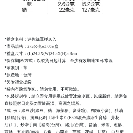
*禮盒名稱：迷你綠豆椪16入
*產品規格：272公克±3.0%/盒
*禮盒尺寸：(L)24.3X(W)24.3X(H)3.8cm
*保存期限/方式：以發貨日起計算，至少有效期達70日/常溫
*葷素別：葷
*原產地：台灣
*另附禮盒提袋
*袋內有脫氧劑包，請勿食用、不可微波。
*包裝拆封後，請立即食用完畢或放置冰箱冷藏，以保新鮮。請避免
直接照射日光及勿置於高溫、高濕之場所。
*成 份：綠豆沙(綠豆、糖、海藻糖、麥芽糖)、麵粉(小麥)、豬油
{豬脂(台灣)、抗氧化劑〔維生素E (E306混合濃縮生育醇、芥花
油)〕}、炒牽手肉【豬肉(台灣)、豬油(台灣)、醬油、米酒、蔥酥、
蒜酥、五香粉(肉桂、八角、小茴香、芫荽、花椒、甘草)、白胡椒