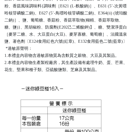
粉、香菇風味調味料{調味劑［E621 (L-麩酸鈉)］、E631 (5’-次黃嘌
呤核苷磷酸二鈉)、E627 (5’-鳥嘌呤核苷磷酸二鈉)、E364(ii) (琥珀酸
二鈉)］、鹽、葡萄糖、香菇粉、香菇萃取物(糊精、香菇萃取物、
糖、鹽)}、黑胡椒粉、防腐劑(E202己二烯酸鉀)】、糖、雙潔淨蛋白
［麥芽二糖、水、大豆蛋白(大豆)、麥芽寡糖、葡萄糖］、法國溫泉
鹽、著色劑〔E124食用紅色六號(紅章)、E132食用藍色二號(藍章)〕
*過敏原聲明：
1.本禮盒內容物含過敏原物質為含麩質之穀物、大豆及其製品。
2.本禮盒內容物生產製程廠房，其生產設備有處理牛奶、蛋、芒果、
花生、堅果和種子類、亞硫酸鹽類、芝麻及其製品。