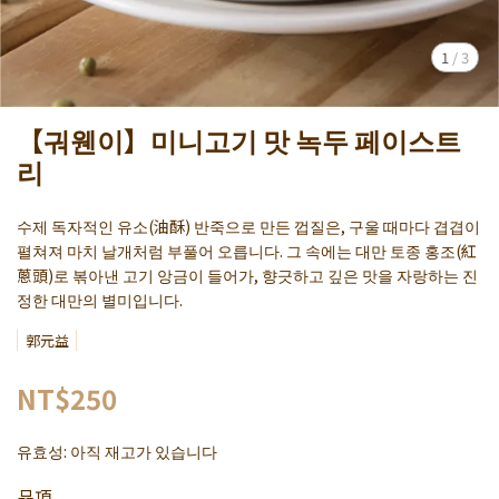
1
/
3
【궈웬이】미니고기 맛 녹두 페이스트
리
수제 독자적인 유소(油酥) 반죽으로 만든 껍질은, 구울 때마다 겹겹이
펼쳐져 마치 날개처럼 부풀어 오릅니다. 그 속에는 대만 토종 홍조(紅
蔥頭)로 볶아낸 고기 앙금이 들어가, 향긋하고 깊은 맛을 자랑하는 진
정한 대만의 별미입니다.
郭元益
NT$250
유효성:
아직 재고가 있습니다
品項