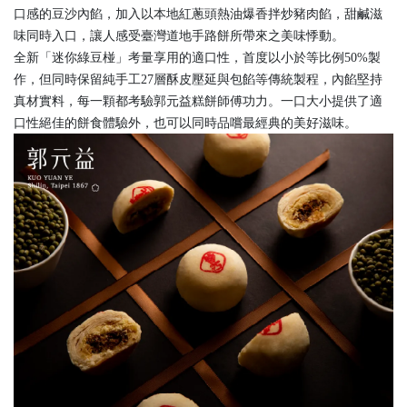
口感的豆沙內餡，加入以本地紅蔥頭熱油爆香拌炒豬肉餡，甜鹹滋
味同時入口，讓人感受臺灣道地手路餅所帶來之美味悸動。
全新「迷你綠豆椪」考量享用的適口性，首度以小於等比例50%製
作，但同時保留純手工27層酥皮壓延與包餡等傳統製程，內餡堅持
真材實料，每一顆都考驗郭元益糕餅師傅功力。一口大小提供了適
口性絕佳的餅食體驗外，也可以同時品嚐最經典的美好滋味。