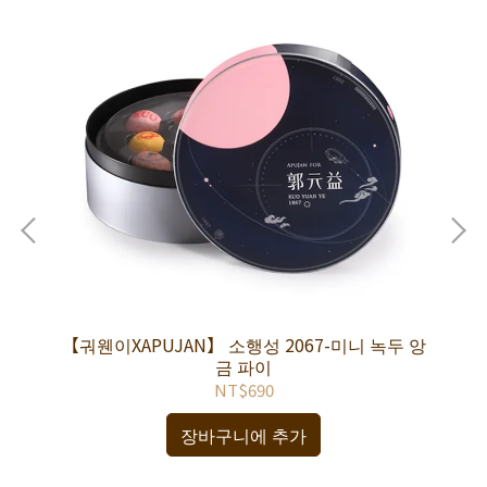
【궈웬이XAPUJAN】 소행성 2067-미니 녹두 앙
【
금 파이
NT$690
장바구니에 추가