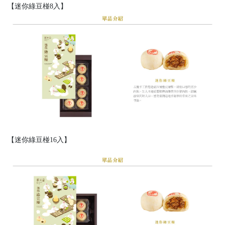
【迷你綠豆椪8入】
【迷你綠豆椪16入】