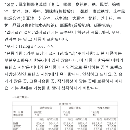
*성분：鳳梨椰果冬瓜醬〔冬瓜、椰果、麥芽糖、糖、鳳梨、棕櫚
油、奶油、鹽、香料、調味劑(檸檬酸)〕、麵粉、廣式糖漿、花生風
味調合油(黃豆油、芝麻油、花生油)、大豆油、奶粉、芝士粉、牛
奶、品質改良劑(無水碳酸鈉)、膨脹劑(碳酸氫鈉、碳酸氫銨)
*알레르겐 설명: 알레르겐에는 글루텐이 함유된 곡물, 계란, 우유,
견과류 등 및 그 제품이 포함됩니다.
*무게：112.5g ± 4.5% / 개인
*유통기한 : 외부 포장에 표시 (년/월/일)*주의사항: 1. 본 제품에는
부분수소화유가 함유되어 있지 않습니다. 이 제품에 함유된 미량의
트랜스 지방은 버터와 유제품에 자연적으로 존재하는 공액 트랜스
지방산(천연 트랜스 지방)에서 유래합니다. 안심하고 드세요. 2. 습
기가 많은 곳, 고온다습한 곳, 직사광선이 닿는 곳에 보관하지 마세
요. 개봉 후에는 가능한 한 빨리 섭취하시기 바랍니다.