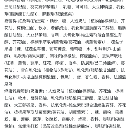
三硬脂酸酯)、葵花籽卵磷脂〕、乳糖、可可脂、大豆卵磷脂、乳化
劑(脂肪酸甘油酯)}、膨脹劑(碳酸氫鈉)
嘉蕾得-紅桑莓(奶蛋素)：麵粉、糖、人造奶油〔植物油(棕櫚油、芥
花油、棕櫚仁油)、軟水、發酵奶油、乳化劑(脂肪酸丙二醇酯、脂肪
酸甘油酯)、大豆卵磷脂、香料、抗氧化劑-維生素E(混合濃縮生育
醇、芥花油)、棕櫚果萃取胡蘿蔔素(葵花油、胡蘿蔔素)〕、覆盆子
果醬〔糖、紅覆盆莓醬、葡萄糖漿、葡萄糖、水、甜味劑(D-山梨
醇)、粘稠劑(蘋果果膠)、調味劑(檸檬酸、檸檬酸鈉)、蔬果萃取物
(紅薯、蘿蔔、蘋果、紅花、檸檬)、香料、防腐劑(己二烯酸鉀)、葵
花油〕、雪白乳化油［植物油(棕櫚油)、乳化劑(脂肪酸甘油酯)、抗
氧化劑(L-抗壞血酸棕櫚酸酯)、氮氣］、蛋、杏仁粉、香料、法國溫
泉鹽
蜂蜜雜糧鬆餅(奶蛋素)：人造奶油〔植物油(棕櫚油、芥花油、棕櫚
仁油)、軟水、發酵奶油、乳化劑(脂肪酸丙二醇酯、脂肪酸甘油
酯)、大豆卵磷脂、香料、抗氧化劑-維生素E(混合濃縮生育醇、芥花
油)、棕櫚果萃取胡蘿蔔素(葵花油、胡蘿蔔素)〕、糖、麵粉、燕麥
粉、蛋、蕎麥、胚芽、乾酪粉、燕麥片、蜂蜜、香料、膨脹劑(碳酸
氫鈉)、無鋁泡打粉〔品質改良劑(酸性焦磷酸鈉)、膨脹劑(碳酸氫