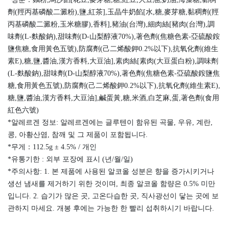
劑(羥丙基磷酸二澱粉),鹽,紅茶],玉晶牛奶餡[水,糖,麥芽糖,黏稠劑(羥
丙基磷酸二澱粉,玉米糖膠),香料],豬油(台灣),細肉絲[豬肉(台灣),調
味劑(L-麩酸鈉),甜味劑(D-山梨醇液70%),著色劑(焦糖色素-亞硫酸銨
鹽焦糖,食用黃色五號),防腐劑(己二烯酸鉀0.2%以下),抗氧化劑(維生
素E),糖,鹽,醬油,漢方香料,大豆油],素肉絲[素肉(大豆蛋白粉),調味劑
(L-麩酸鈉),甜味劑(D-山梨醇液70%),著色劑(焦糖色素-亞硫酸銨鹽焦
糖,食用黃色五號),防腐劑(己二烯酸鉀0.2%以下),抗氧化劑(維生素E),
糖,鹽,醬油,漢方香料,大豆油],鹹蛋黃,糖,米酒,白芝麻,蛋,著色劑(食用
紅色六號)
*알레르겐 정보: 알레르겐에는 글루텐이 함유된 곡물, 우유, 계란,
콩, 아황산염, 참깨 및 그 제품이 포함됩니다.
*무게：112.5g ± 4.5% / 개인
*유통기한 : 외부 포장에 표시 (년/월/일)
*주의사항: 1. 본 제품에 사용된 알코올 성분은 향을 증가시키거나
생선 냄새를 제거하기 위한 것이며, 최종 알코올 함량은 0.5% 미만
입니다. 2. 습기가 많은 곳, 고온다습한 곳, 직사광선이 닿는 곳에 보
관하지 마세요. 개봉 후에는 가능한 한 빨리 섭취하시기 바랍니다.