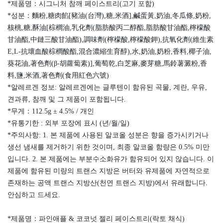
*제품명：시그니처 참깨 페이스트리(고기 포함)
*성분：麵粉,糖肉餡[豬油(台灣),糖,米酒],鹹蛋黃,奶油,冬瓜條,奶粉,
核桃,糖,酥油[棕櫚油,乳化劑(脂肪酸丙二醇酯,脂肪酸甘油酯,檸檬酸
甘油酯,中鏈三酸甘油酯),調味劑(檸檬酸,檸檬酸鉀),抗氧化劑(維生素
E,L-抗壞血酸棕櫚酸酯,混合濃縮生育醇),水,奶油,奶粉,香料,椰子油,
葵花油,著色劑(β-胡蘿蔔素)],葡萄乾,白芝麻,麥芽糖,馬鈴薯澱粉,香
料,鹽,米酒,著色劑(食用紅色六號)
*알레르겐 정보: 알레르겐에는 글루텐이 함유된 곡물, 계란, 우유,
견과류, 참깨 및 그 제품이 포함됩니다.
*무게：112.5g ± 4.5% / 개인
*유통기한 : 외부 포장에 표시 (년/월/일)
*주의사항: 1. 본 제품에 사용된 알코올 성분은 향을 증가시키거나
생선 냄새를 제거하기 위한 것이며, 최종 알코올 함량은 0.5% 미만
입니다. 2. 본 제품에는 부분수소화유가 함유되어 있지 않습니다. 이
제품에 함유된 미량의 트랜스 지방은 버터와 유제품에 자연적으로
존재하는 공액 트랜스 지방산(천연 트랜스 지방)에서 유래합니다.
안심하고 드세요.
*제품명：파인애플 & 코코넛 젤리 페이스트리(락토 채식)