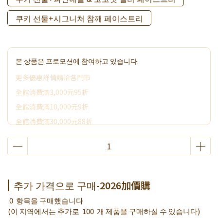
쿠키 선물+시그니처 참깨 페이스트리
본 상품은 프로모션에 참여하고 있습니다.
更多優惠詳情請洽各門市
全館消費滿3,000元95折
全館消費滿10,000元9折
全館消費滿30,000元88折
全館消費滿50,000元享其它優惠
2026加價購
喜餅小卡加購
限時活動~消費滿3000贈好禮
추가 가격으로 구매-2026加價購
0
항목을 구매했습니다
(이 지역에서는 추가로
100
개 제품을 구매하실 수 있습니다)