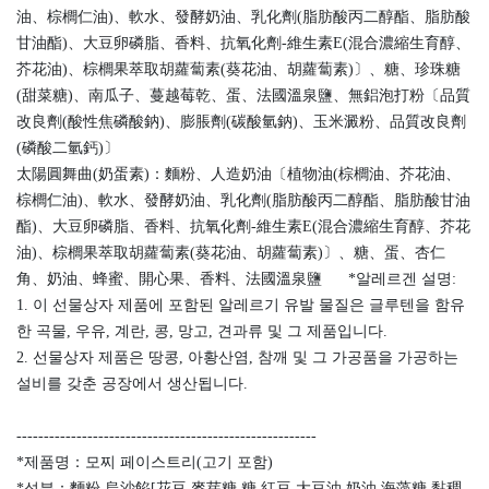
油、棕櫚仁油)、軟水、發酵奶油、乳化劑(脂肪酸丙二醇酯、脂肪酸
甘油酯)、大豆卵磷脂、香料、抗氧化劑-維生素E(混合濃縮生育醇、
芥花油)、棕櫚果萃取胡蘿蔔素(葵花油、胡蘿蔔素)〕、糖、珍珠糖
(甜菜糖)、南瓜子、蔓越莓乾、蛋、法國溫泉鹽、無鋁泡打粉〔品質
改良劑(酸性焦磷酸鈉)、膨脹劑(碳酸氫鈉)、玉米澱粉、品質改良劑
(磷酸二氫鈣)〕
太陽圓舞曲(奶蛋素)：麵粉、人造奶油〔植物油(棕櫚油、芥花油、
棕櫚仁油)、軟水、發酵奶油、乳化劑(脂肪酸丙二醇酯、脂肪酸甘油
酯)、大豆卵磷脂、香料、抗氧化劑-維生素E(混合濃縮生育醇、芥花
油)、棕櫚果萃取胡蘿蔔素(葵花油、胡蘿蔔素)〕、糖、蛋、杏仁
角、奶油、蜂蜜、開心果、香料、法國溫泉鹽 *알레르겐 설명:
1. 이 선물상자 제품에 포함된 알레르기 유발 물질은 글루텐을 함유
한 곡물, 우유, 계란, 콩, 망고, 견과류 및 그 제품입니다.
2. 선물상자 제품은 땅콩, 아황산염, 참깨 및 그 가공품을 가공하는
설비를 갖춘 공장에서 생산됩니다.
-------------------------------------------------------
*제품명：모찌 페이스트리(고기 포함)
*성분：麵粉,烏沙餡[花豆,麥芽糖,糖,紅豆,大豆油,奶油,海藻糖,黏稠