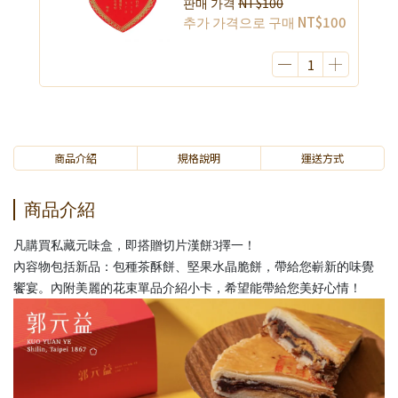
판매 가격
NT$100
추가 가격으로 구매
NT$100
商品介紹
規格說明
運送方式
商品介紹
凡購買私藏元味盒，即搭贈切片漢餅3擇一！
內容物包括新品：包種茶酥餅、堅果水晶脆餅，帶給您嶄新的味覺
饗宴。內附美麗的花束單品介紹小卡，希望能帶給您美好心情！