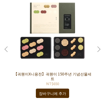
【궈웬이X니용전】궈웬이 150주년 기념선물세
【
트
NT$650
장바구니에 추가