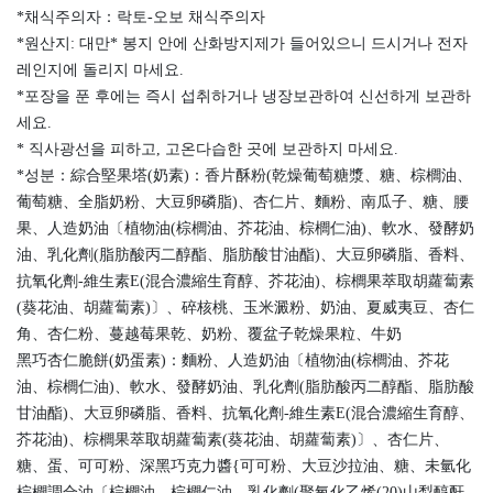
*채식주의자：락토-오보 채식주의자
*원산지: 대만* 봉지 안에 산화방지제가 들어있으니 드시거나 전자
레인지에 돌리지 마세요.
*포장을 푼 후에는 즉시 섭취하거나 냉장보관하여 신선하게 보관하
세요.
* 직사광선을 피하고, 고온다습한 곳에 보관하지 마세요.
*성분：綜合堅果塔(奶素)：香片酥粉(乾燥葡萄糖漿、糖、棕櫚油、
葡萄糖、全脂奶粉、大豆卵磷脂)、杏仁片、麵粉、南瓜子、糖、腰
果、人造奶油〔植物油(棕櫚油、芥花油、棕櫚仁油)、軟水、發酵奶
油、乳化劑(脂肪酸丙二醇酯、脂肪酸甘油酯)、大豆卵磷脂、香料、
抗氧化劑-維生素E(混合濃縮生育醇、芥花油)、棕櫚果萃取胡蘿蔔素
(葵花油、胡蘿蔔素)〕、碎核桃、玉米澱粉、奶油、夏威夷豆、杏仁
角、杏仁粉、蔓越莓果乾、奶粉、覆盆子乾燥果粒、牛奶
黑巧杏仁脆餅(奶蛋素)：麵粉、人造奶油〔植物油(棕櫚油、芥花
油、棕櫚仁油)、軟水、發酵奶油、乳化劑(脂肪酸丙二醇酯、脂肪酸
甘油酯)、大豆卵磷脂、香料、抗氧化劑-維生素E(混合濃縮生育醇、
芥花油)、棕櫚果萃取胡蘿蔔素(葵花油、胡蘿蔔素)〕、杏仁片、
糖、蛋、可可粉、深黑巧克力醬{可可粉、大豆沙拉油、糖、未氫化
棕櫚調合油〔棕櫚油、棕櫚仁油、乳化劑(聚氧化乙烯(20)山梨醇酐