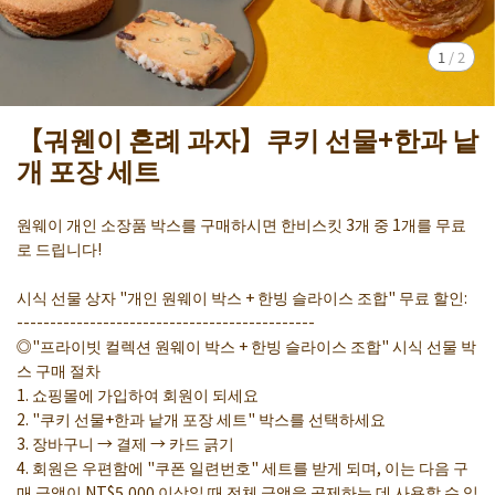
1
/
2
【궈웬이 혼례 과자】쿠키 선물+한과 낱
개 포장 세트
원웨이 개인 소장품 박스를 구매하시면 한비스킷 3개 중 1개를 무료
로 드립니다!
시식 선물 상자 "개인 원웨이 박스 + 한빙 슬라이스 조합" 무료 할인:
---------------------------------------------
◎"프라이빗 컬렉션 원웨이 박스 + 한빙 슬라이스 조합" 시식 선물 박
스 구매 절차
1. 쇼핑몰에 가입하여 회원이 되세요
2. "쿠키 선물+한과 낱개 포장 세트" 박스를 선택하세요
3. 장바구니 → 결제 → 카드 긁기
4. 회원은 우편함에 "쿠폰 일련번호" 세트를 받게 되며, 이는 다음 구
매 금액이 NT$5,000 이상일 때 전체 금액을 공제하는 데 사용할 수 있