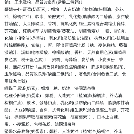
鈉)、玉米澱粉、品質改良劑(磷酸二氫鈣)〕
慕妮夾心-藍莓(奶蛋素)：麵粉、人造奶油〔植物油(棕櫚油、芥花
油、棕櫚仁油)、軟水、發酵奶油、乳化劑(脂肪酸丙二醇酯、脂肪酸
甘油酯)、大豆卵磷脂、香料、抗氧化劑-維生素E(混合濃縮生育醇、
芥花油)、棕櫚果萃取胡蘿蔔素(葵花油、胡蘿蔔素)〕、糖、雪白乳
化油［植物油(棕櫚油)、乳化劑(脂肪酸甘油酯)、抗氧化劑(L-抗壞血
酸棕櫚酸酯)、氮氣］、蛋、即溶藍莓果汁粉〔糖、麥芽糊精、藍莓
濃縮汁、調味劑(檸檬酸、檸檬酸鈉)、香料、天然食用色素(葡萄果
皮色素、梔子藍色素)〕、奶粉、海藻糖、麥芽糖、小麥澱粉、香
料、無鋁泡打粉〔品質改良劑(酸性焦磷酸鈉)、膨脹劑(碳酸氫鈉)、
玉米澱粉、品質改良劑(磷酸二氫鈣)〕、著色劑(食用藍色二號、食
用紅色七號)
蝴蝶千層派(奶素)：麵粉、糖、奶油、法國溫泉鹽
包種茶酥餅(奶蛋素)：麵粉、人造奶油〔植物油(棕櫚油、芥花油、
棕櫚仁油)、軟水、發酵奶油、乳化劑(脂肪酸丙二醇酯、脂肪酸甘油
酯)、大豆卵磷脂、香料、抗氧化劑-維生素E(混合濃縮生育醇、芥花
油)、棕櫚果萃取胡蘿蔔素(葵花油、胡蘿蔔素)〕、日本上白糖、
蛋、小麥澱粉、包種茶粉、法國溫泉鹽
堅果水晶脆餅(奶蛋素)：麵粉、人造奶油〔植物油(棕櫚油、芥花