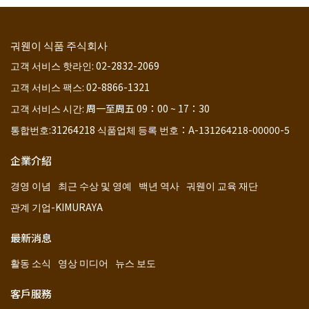
궈웬이 식품 주식회사
고객 서비스 핫라인: 02-2832-2069
고객 서비스 팩스: 02-8866-1321
고객 서비스 시간: 周一至周五 09：00 ~ 17：30
통합번호:31264218 식품업체 등록 번호：A-131264218-00000-5
企業介紹
경영 이념
최근 수상 및 영예
백년 역사
궈웬이 교육 재단
관계 기업-KIMURAYA
最新消息
활동 소식
영상 미디어
뉴스 보도
客戶服務