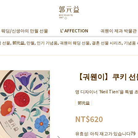
 웨딩/신생아의 만월 선물
L' AFFECTION
궈웬이 제과 박물관
 선물
,
郭元益
,
만월
,
인기 기념품
,
궈웬이 웨딩 선물
,
결혼 선물 시리즈
,
기념품 
【궈웬이】쿠키 선
명 디자이너 'Neil Tien'을 
郭元益
NT$620
유효성:
아직 재고가 있습니다79