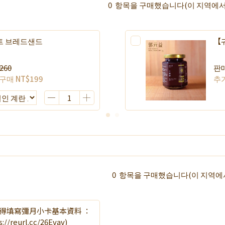
0
항목을 구매했습니다
(이 지역에
트 브레드샌드
【
260
판
 구매
NT$199
추
0
항목을 구매했습니다
(이 지역
得填寫彌月小卡基本資料 ：
/reurl.cc/26Evav)