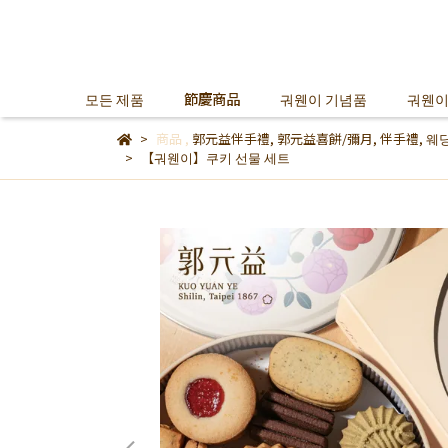
모든 제품
節慶商品
궈웬이 기념품
궈웬이
商品
,
郭元益伴手禮
,
郭元益喜餅/彌月
,
伴手禮
,
웨딩
【궈웬이】쿠키 선물 세트