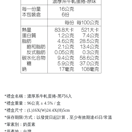
*禮盒名稱：濃厚系牛軋蛋捲-黑巧6入
*禮盒重量：96公克 ± 4.5% / 盒
*禮盒尺寸：(L)16X(W)24.4X(H)5cm
*保存期限/方式：以發貨日起計算，至少有效期達45日/常溫
*葷素別：奶蛋素
*原產地：台灣