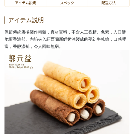
アイテム説明
スペック
配送方法
アイテム説明
保留傳統蛋捲製作精髓，真材實料，不含人工香精、色素，入口酥
脆蛋香濃郁。內餡夾入紐西蘭新鮮奶油製成的夢幻牛軋糖，口感豐
富，香醇濃郁，令人回味無窮。