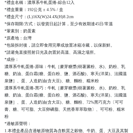
*禮盒名稱：濃厚系牛軋蛋捲-綜合12入
*禮盒重量：192公克 ± 4.5% / 盒
*禮盒尺寸：(L)16X(W)24.4X(H)8.2cm
*保存期限/方式：以發貨日起計算，至少有效期達45日/常溫
*葷素別：奶蛋素
*原產地：台灣
*包裝拆封後，請立即食用完畢或放置冰箱冷藏，以保新鮮。
*請避免直接照射日光及勿置於高溫、高濕之場所。
*成份：
濃厚系牛軋蛋捲-原味：牛軋［麥芽糖漿(樹薯澱粉、水)、奶粉、乳
糖、奶油、蛋白霜(糖、蛋白粉、鹽、酒石酸)、寒天(洋菜)、法國溫
泉鹽］、蛋、人造奶油(含大豆)、糖、麵粉、糯米粉
濃厚系牛軋蛋捲-黑巧：牛軋［麥芽糖漿(樹薯澱粉、水)、奶粉、乳
糖、奶油、蛋白霜(糖、蛋白粉、鹽、酒石酸)、寒天(洋菜)、法國溫
泉鹽］、蛋、人造奶油(含大豆)、糖、麵粉、72%黑巧克力〔可可
膏、糖、可可脂、大豆卵磷脂、天然香草萃取物〕、可可粉、糯米
粉
*過敏原聲明：
1.本禮盒產品含過敏原物質為含麩質之穀物、牛奶、蛋、大豆及其製