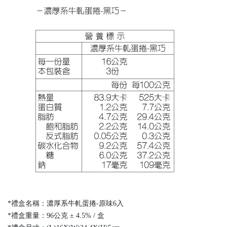
*禮盒名稱：濃厚系牛軋蛋捲-原味6入
*禮盒重量：96公克 ± 4.5% / 盒