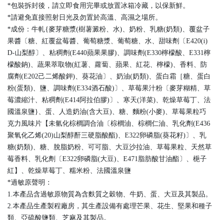
*包裝拆封後，請立即食用完畢或放置冰箱冷藏，以保新鮮。
*請避免直接照射日光及勿置於高溫、高濕之場所。
*成份：牛軋{麥芽糖漿(樹薯澱粉、水)、奶粉、乳糖(奶類)、覆盆子
果醬〔糖、紅覆盆莓醬、葡萄糖漿、葡萄糖、水、甜味劑〔E420(i)
D-山梨醇〕、粘稠劑(E440蘋果果膠)、調味劑(E330檸檬酸、E331檸
檬酸鈉)、蔬果萃取物(紅薯、蘿蔔、蘋果、紅花、檸檬)、香料、防
腐劑(E202己二烯酸鉀)、葵花油〕、奶油(奶類)、蛋白霜［糖、蛋白
粉(蛋類)、鹽、調味劑(E334酒石酸)〕、草莓果汁粉〔麥芽糊精、草
莓濃縮汁、粘稠劑(E414阿拉伯膠)〕、寒天(洋菜)、乾燥草莓丁、法
國溫泉鹽}、蛋、人造奶油(含大豆)、糖、麵粉(小麥)、草莓果粒巧
克力風味片【未氫化棕櫚調合油〔棕櫚油、棕櫚仁油、乳化劑(E436
聚氧化乙烯(20)山梨醇酐三硬脂酸酯)、E322卵磷脂(葵花籽)〕、乳
糖(奶類)、糖、脫脂奶粉、可可脂、大豆沙拉油、草莓果粒、天然草
莓香料、乳化劑〔E322卵磷脂(大豆)、E471脂肪酸甘油酯〕、梔子
紅】、乾燥草莓丁、糯米粉、法國溫泉鹽
*過敏原聲明：
1.本產品含過敏原物質為含麩質之穀物、牛奶、蛋、大豆及其製品。
2.本產品生產製程廠房，其生產設備有處理芒果、花生、堅果和種子
類、亞硫酸鹽類、芝麻及其製品。