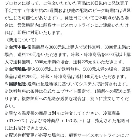
プロセスに従って、ご注文いただいた商品は10日以内に発送完了
予定です（年末年始の2週間および他の配送のピーク時期には遅延
が生じる可能性があります）。発送日についてご不明点がある場
合は、営業時間内に顧客サービスホットラインにご連絡いただけ
れば、即座に対応いたします。
《費用について》
※
台湾本島
-常温商品を3000元以上購入で送料無料、3000元未満の
場合、送料170元をいただきます。冷蔵・冷凍商品を5000元以上購
入で送料無料、5000元未満の場合、送料225元をいただきます。
※
台湾離島
-購入5000元以上で送料無料、5000元未満の場合、常温
商品は送料280元、冷蔵・冷凍商品は送料340元をいただきます。
※
国際配送
-送料は配送地域に基づいてシステムで計算されます。
※送料無料の条件は公式ウェブサイト限定で、1箇所への配送に限
ります。複数箇所への配送が必要な場合は、別々に注文してくだ
さい。
※異なる温度帯の商品は別々に注文してください。冷蔵商品
（3℃〜7℃）および冷凍商品（-15℃以下）は、指定された配送日
にはお届けできません。
※配送住所変更が必要な場合は、顧客サービスホットラインにご