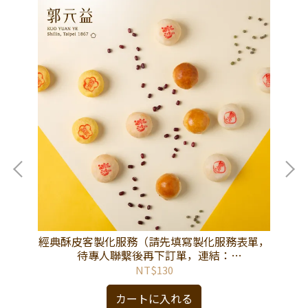
フト
經典酥皮客製化服務（請先填寫製化服務表單，
【
待專人聯繫後再下訂單，連結：
https://reurl.cc/DKo48m。）
NT$130
カートに入れる