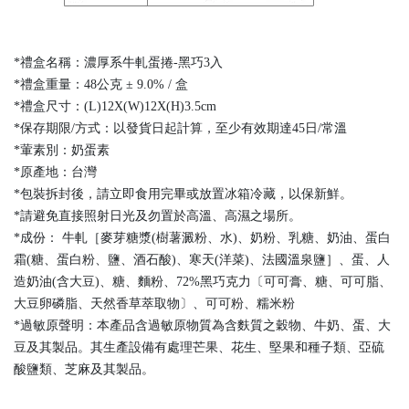
*禮盒名稱：濃厚系牛軋蛋捲-黑巧3入
*禮盒重量：48公克 ± 9.0% / 盒
*禮盒尺寸：(L)12X(W)12X(H)3.5cm
*保存期限/方式：以發貨日起計算，至少有效期達45日/常溫
*葷素別：奶蛋素
*原產地：台灣
*包裝拆封後，請立即食用完畢或放置冰箱冷藏，以保新鮮。
*請避免直接照射日光及勿置於高溫、高濕之場所。
*成份： 牛軋［麥芽糖漿(樹薯澱粉、水)、奶粉、乳糖、奶油、蛋白
霜(糖、蛋白粉、鹽、酒石酸)、寒天(洋菜)、法國溫泉鹽］、蛋、人
造奶油(含大豆)、糖、麵粉、72%黑巧克力〔可可膏、糖、可可脂、
大豆卵磷脂、天然香草萃取物〕、可可粉、糯米粉
*過敏原聲明：本產品含過敏原物質為含麩質之穀物、牛奶、蛋、大
豆及其製品。其生產設備有處理芒果、花生、堅果和種子類、亞硫
酸鹽類、芝麻及其製品。