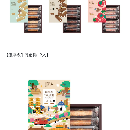
【濃厚系牛軋蛋捲 12入】