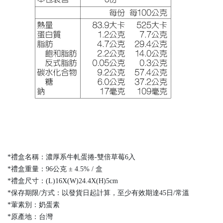
*禮盒名稱：濃厚系牛軋蛋捲-雙倍草莓6入
*禮盒重量：96公克 ± 4.5% / 盒
*禮盒尺寸：(L)16X(W)24.4X(H)5cm
*保存期限/方式：以發貨日起計算，至少有效期達45日/常溫
*葷素別：奶蛋素
*原產地：台灣