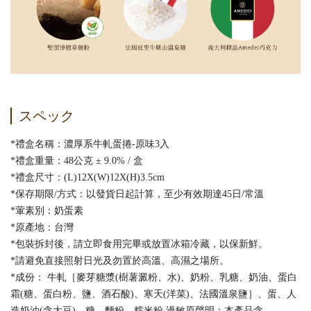
スペック
*禮盒名稱：濃厚系牛軋蛋捲-原味3入
*禮盒重量：48公克 ± 9.0% / 盒
*禮盒尺寸：(L)12X(W)12X(H)3.5cm
*保存期限/方式：以發貨日起計算，至少有效期達45日/常溫
*葷素別：奶蛋素
*原產地：台灣
*包裝拆封後，請立即食用完畢或放置冰箱冷藏，以保新鮮。
*請避免直接照射日光及勿置於高溫、高濕之場所。
*成份： 牛軋［麥芽糖漿(樹薯澱粉、水)、奶粉、乳糖、奶油、蛋白
霜(糖、蛋白粉、鹽、酒石酸)、寒天(洋菜)、法國溫泉鹽］、蛋、人
造奶油(含大豆)、糖、麵粉、糯米粉 過敏原聲明：本產品含