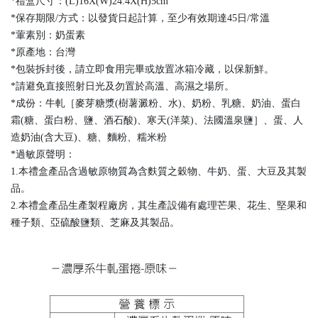
*禮盒尺寸：(L)16X(W)24.4X(H)5cm
*保存期限/方式：以發貨日起計算，至少有效期達45日/常溫
*葷素別：奶蛋素
*原產地：台灣
*包裝拆封後，請立即食用完畢或放置冰箱冷藏，以保新鮮。
*請避免直接照射日光及勿置於高溫、高濕之場所。
*成份：牛軋［麥芽糖漿(樹薯澱粉、水)、奶粉、乳糖、奶油、蛋白
霜(糖、蛋白粉、鹽、酒石酸)、寒天(洋菜)、法國溫泉鹽］、蛋、人
造奶油(含大豆)、糖、麵粉、糯米粉
*過敏原聲明：
1.本禮盒產品含過敏原物質為含麩質之穀物、牛奶、蛋、大豆及其製
品。
2.本禮盒產品生產製程廠房，其生產設備有處理芒果、花生、堅果和
種子類、亞硫酸鹽類、芝麻及其製品。