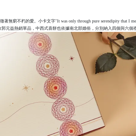
的愛。小卡文字"It was only through pure serendipity that I 
款郭元益熱銷單品，中西式喜餅也依據南北部婚俗，分別納入四個與六個