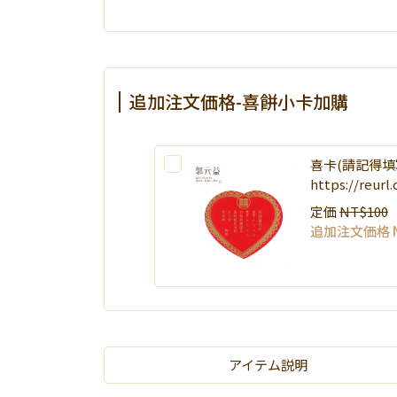
追加注文価格-喜餅小卡加購
喜卡(請記得填
https://reur
定価
NT$100
追加注文価格
アイテム説明