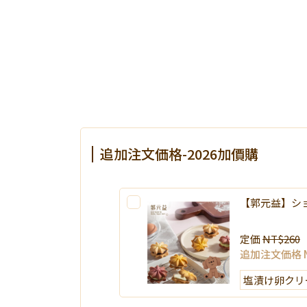
追加注文価格-2026加價購
【郭元益】シ
定価
NT$260
追加注文価格