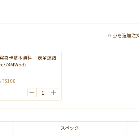
0
点を追加注
寫喜卡基本資料 ：表單連結
l.cc/74MWbd)
NT$100
スペック