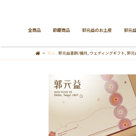
全商品
節慶商品
郭元益のお土産
郭元
商品
,
郭元益喜餅/彌月
,
ウェディングギフト
,
郭元