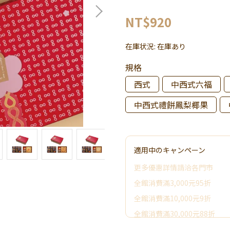
NT$920
在庫状況:
在庫あり
規格
西式
中西式六福
中西式禮餅鳳梨椰果
適用中のキャンペーン
更多優惠詳情請洽各門市
全館消費滿3,000元95折
全館消費滿10,000元9折
全館消費滿30,000元88折
全館消費滿50,000元享其它優