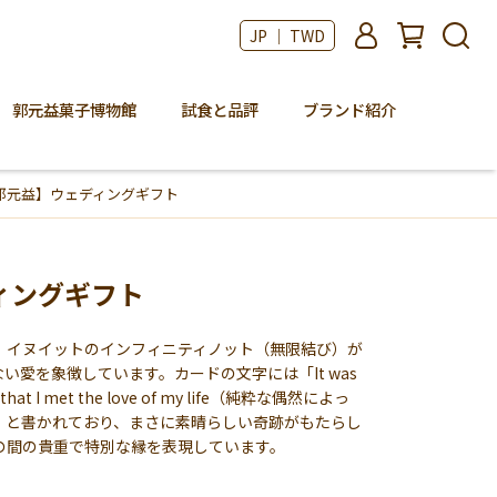
JP ｜ TWD
郭元益菓子博物館
試食と品評
ブランド紹介
郭元益】ウェディングギフト
ィングギフト
、イヌイットのインフィニティノット（無限結び）が
い愛を象徴しています。カードの文字には「It was
ty that I met the love of my life（純粋な偶然によっ
」と書かれており、まさに素晴らしい奇跡がもたらし
の間の貴重で特別な縁を表現しています。