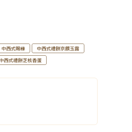
中西式賜緣
中西式禮餅京饌玉露
中西式禮餅芝核香蛋
惠