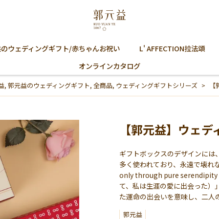
益のウェディングギフト/赤ちゃんお祝い
L' AFFECTION拉法頌
オンラインカタログ
益
,
郭元益のウェディングギフト
,
全商品
,
ウェディングギフトシリーズ
【
【郭元益】ウェデ
ギフトボックスのデザインには
多く使われており、永遠で壊れな
only through pure serendipi
て、私は生涯の愛に出会った）
た運命の出会いを意味し、二人
郭元益