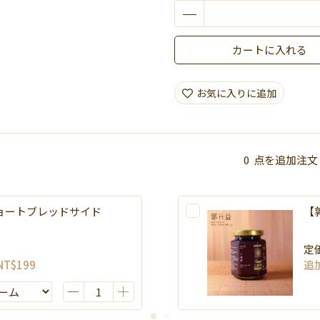
2026加價購
喜餅小卡加購
カートに入れる
限時活動~消費滿3000贈好禮
お気に入りに追加
0
点を追加注文
ョートブレッドサイド
【
定
NT$199
追