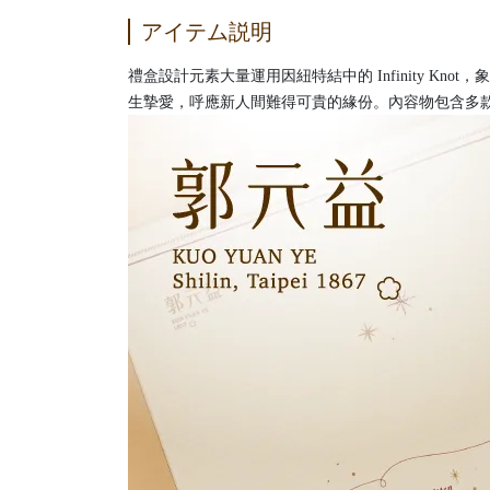
アイテム説明
禮盒設計元素大量運用因紐特結中的 Infinity Knot，象徵著無窮不朽
生摯愛，呼應新人間難得可貴的緣份。內容物包含多