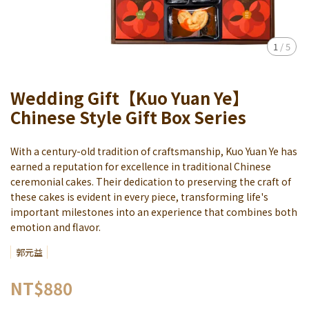
1
/
5
Wedding Gift【Kuo Yuan Ye】
Chinese Style Gift Box Series
With a century-old tradition of craftsmanship, Kuo Yuan Ye has
earned a reputation for excellence in traditional Chinese
ceremonial cakes. Their dedication to preserving the craft of
these cakes is evident in every piece, transforming life's
important milestones into an experience that combines both
emotion and flavor.
郭元益
NT$880