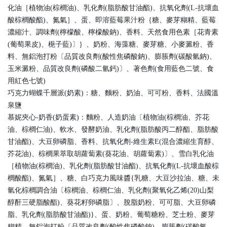
化油［植物油(棕櫚油)、乳化劑(脂肪酸甘油酯)、抗氧化劑(L-抗壞血
酸棕櫚酸酯)、氮氣］、蛋、即溶藍莓果汁粉｛糖、麥芽糊精、藍莓
濃縮汁、調味劑(檸檬酸、檸檬酸鈉)、香料、天然食用色素［花青素
(葡萄果皮)、梔子藍)〕｝、奶粉、海藻糖、麥芽糖、小麥澱粉、香
料、無鋁泡打粉〔品質改良劑(酸性焦磷酸鈉)、膨脹劑(碳酸氫鈉)、
玉米澱粉、品質改良劑(磷酸二氫鈣)〕、著色劑(食用藍色二號、食
用紅色七號)
巧克力蝴蝶千層派(奶素)：糖、麵粉、奶油、可可粉、香料、法國溫
泉鹽
慕妮夾心-奶香(奶蛋素)：麵粉、人造奶油〔植物油(棕櫚油、芥花
油、棕櫚仁油)、軟水、發酵奶油、乳化劑(脂肪酸丙二醇酯、脂肪酸
甘油酯)、大豆卵磷脂、香料、抗氧化劑-維生素E(混合濃縮生育醇、
芥花油)、棕櫚果萃取胡蘿蔔素(葵花油、胡蘿蔔素)〕、雪白乳化油
［植物油(棕櫚油)、乳化劑(脂肪酸甘油酯)、抗氧化劑(L-抗壞血酸棕
櫚酸酯)、氮氣］、糖、白巧克力風味醬{乳糖、大豆沙拉油、糖、未
氫化棕櫚調合油〔棕櫚油、棕櫚仁油、乳化劑(聚氧化乙烯(20)山梨
醇酐三硬脂酸酯)、葵花籽卵磷脂〕、脫脂奶粉、可可脂、大豆卵磷
脂、乳化劑(脂肪酸甘油酯)}、蛋、奶粉、葡萄糖粉、芝士粉、麥芽
糊精、無鋁泡打粉〔品質改良劑(酸性焦磷酸鈉)、膨脹劑(碳酸氫