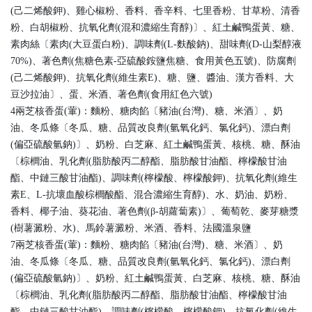
(己二烯酸鉀)、雞心椒粉、香料、香辛料、七里香粉、甘草粉、清香
粉、白胡椒粉、抗氧化劑(混和濃縮生育醇)〕、紅土鹹鴨蛋黃、糖、
素肉絲〔素肉(大豆蛋白粉)、調味劑(L-麩酸鈉)、甜味劑(D-山梨醇液
70%)、著色劑(焦糖色素-亞硫酸銨鹽焦糖、食用黃色五號)、防腐劑
(己二烯酸鉀)、抗氧化劑(維生素E)、糖、鹽、醬油、漢方香料、大
豆沙拉油〕、蛋、米酒、著色劑(食用紅色六號)
4兩芝核香蛋(葷)：麵粉、糖肉餡〔豬油(台灣)、糖、米酒〕、奶
油、冬瓜條〔冬瓜、糖、品質改良劑(氫氧化鈣、氯化鈣)、漂白劑
(偏亞硫酸氫鈉)〕、奶粉、白芝麻、紅土鹹鴨蛋黃、核桃、糖、酥油
〔棕櫚油、乳化劑(脂肪酸丙二醇酯、脂肪酸甘油酯、檸檬酸甘油
酯、中鏈三酸甘油酯)、調味劑(檸檬酸、檸檬酸鉀)、抗氧化劑(維生
素E、L-抗壞血酸棕櫚酸酯、混合濃縮生育醇)、水、奶油、奶粉、
香料、椰子油、葵花油、著色劑(β-胡蘿蔔素)〕、葡萄乾、麥芽糖漿
(樹薯澱粉、水)、馬鈴薯澱粉、米酒、香料、法國溫泉鹽
7兩芝核香蛋(葷)：麵粉、糖肉餡〔豬油(台灣)、糖、米酒〕、奶
油、冬瓜條〔冬瓜、糖、品質改良劑(氫氧化鈣、氯化鈣)、漂白劑
(偏亞硫酸氫鈉)〕、奶粉、紅土鹹鴨蛋黃、白芝麻、核桃、糖、酥油
〔棕櫚油、乳化劑(脂肪酸丙二醇酯、脂肪酸甘油酯、檸檬酸甘油
酯、中鏈三酸甘油酯)、調味劑(檸檬酸、檸檬酸鉀)、抗氧化劑(維生