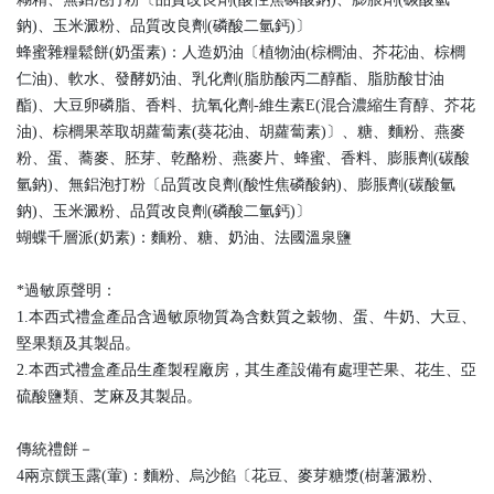
鈉)、玉米澱粉、品質改良劑(磷酸二氫鈣)〕
蜂蜜雜糧鬆餅(奶蛋素)：人造奶油〔植物油(棕櫚油、芥花油、棕櫚
仁油)、軟水、發酵奶油、乳化劑(脂肪酸丙二醇酯、脂肪酸甘油
酯)、大豆卵磷脂、香料、抗氧化劑-維生素E(混合濃縮生育醇、芥花
油)、棕櫚果萃取胡蘿蔔素(葵花油、胡蘿蔔素)〕、糖、麵粉、燕麥
粉、蛋、蕎麥、胚芽、乾酪粉、燕麥片、蜂蜜、香料、膨脹劑(碳酸
氫鈉)、無鋁泡打粉〔品質改良劑(酸性焦磷酸鈉)、膨脹劑(碳酸氫
鈉)、玉米澱粉、品質改良劑(磷酸二氫鈣)〕
蝴蝶千層派(奶素)：麵粉、糖、奶油、法國溫泉鹽
*過敏原聲明：
1.本西式禮盒產品含過敏原物質為含麩質之穀物、蛋、牛奶、大豆、
堅果類及其製品。
2.本西式禮盒產品生產製程廠房，其生產設備有處理芒果、花生、亞
硫酸鹽類、芝麻及其製品。
傳統禮餅－
4兩京饌玉露(葷)：麵粉、烏沙餡〔花豆、麥芽糖漿(樹薯澱粉、