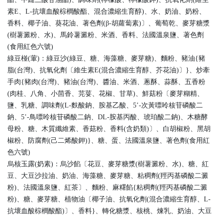
素E、L-抗壞血酸棕櫚酸酯、混合濃縮生育醇)、水、奶油、奶粉、
香料、椰子油、葵花油、著色劑(β-胡蘿蔔素)〕、葡萄乾、麥芽糖漿
(樹薯澱粉、水)、馬鈴薯澱粉、米酒、香料、法國溫泉鹽、著色劑
(食用紅色六號)
綠豆椪(葷)：綠豆沙(綠豆、糖、海藻糖、麥芽糖)、麵粉、豬油{豬
脂(台灣)、抗氧化劑〔維生素E(混合濃縮生育醇、芥花油)〕}、炒牽
手肉{豬肉(台灣)、豬油(台灣)、醬油、米酒、蔥酥、蒜酥、五香粉
(肉桂、八角、小茴香、芫荽、花椒、甘草)、鮮菇粉〔麥芽糊精、
鹽、乳糖、調味劑(L-麩酸鈉、胺基乙酸、5’-次黃嘌呤核苷磷酸二
鈉、5’-鳥嘌呤核苷磷酸二鈉、DL-胺基丙酸、琥珀酸二鈉)、木糖酵
母粉、糖、木質纖維素、香菇粉、香料(含奶類)〕、白胡椒粉、黑胡
椒粉、防腐劑(己二烯酸鉀)}、糖、蛋、法國溫泉鹽、著色劑(食用紅
色六號)
烏核玉露(奶素)：烏沙餡〔花豆、麥芽糖漿(樹薯澱粉、水)、糖、紅
豆、大豆沙拉油、奶油、海藻糖、麥芽糖、粘稠劑(羥丙基磷酸二澱
粉)、法國溫泉鹽、紅茶〕、麵粉、麻糬餡{粘稠劑(羥丙基磷酸二澱
粉)、糖、麥芽糖、植物油〔椰子油、抗氧化劑(混合濃縮生育醇、L-
抗壞血酸棕櫚酸酯)〕、香料}、轉化糖漿、核桃、煉乳、奶油、大豆