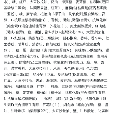
水)、糖、紅豆、大豆沙拉油、奶油、海藻糖、麥芽糖、粘稠劑(羥丙
基磷酸二澱粉)、法國溫泉鹽、紅茶〕、麻糬餡{粘稠劑(羥丙基磷酸
二澱粉)、糖、麥芽糖、植物油〔椰子油、抗氧化劑(混合濃縮生育
醇、L-抗壞血酸棕櫚酸酯)〕、香料}、豬油{豬脂(台灣)、抗氧化劑
〔維生素E(混合濃縮生育醇、芥花油)〕}、紅土鹹鴨蛋黃、細肉絲
〔豬肉(台灣)、糖、醬油、甜味劑(D-山梨醇液70%)、大豆沙拉油、
鹽、L-麩酸鈉、防腐劑(己二烯酸鉀)、雞心椒粉、香料、香辛料、七
里香粉、甘草粉、清香粉、白胡椒粉、抗氧化劑(混和濃縮生育
醇)〕、糖、蛋、素肉絲〔素肉(大豆蛋白粉)、調味劑(L-麩酸鈉)、甜
味劑(D-山梨醇液70%)、著色劑(焦糖色素-亞硫酸銨鹽焦糖、食用黃
色五號)、防腐劑(己二烯酸鉀)、抗氧化劑(維生素E)、糖、鹽、醬
油、漢方香料、大豆沙拉油〕、米酒、著色劑(食用紅色六號)
8兩京饌玉露(葷)：烏沙餡〔花豆、麥芽糖漿(樹薯澱粉、水)、糖、
紅豆、大豆沙拉油、奶油、海藻糖、麥芽糖、粘稠劑(羥丙基磷酸二
澱粉)、法國溫泉鹽、紅茶〕、麵粉、麻糬餡{粘稠劑(羥丙基磷酸二
澱粉)、糖、麥芽糖、植物油〔椰子油、抗氧化劑(混合濃縮生育醇、
L-抗壞血酸棕櫚酸酯)〕、香料}、豬油{豬脂(台灣)、抗氧化劑〔維
生素E(混合濃縮生育醇、芥花油)〕}、細肉絲〔豬肉(台灣)、糖、醬
油、甜味劑(D-山梨醇液70%)、大豆沙拉油、鹽、L-麩酸鈉、防腐劑