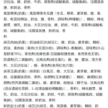
沙拉油、糖、奶粉、牛奶、膨脹劑(碳酸氫銨、碳酸氫鈉)、法國溫泉
鹽、鮮奶油、香料
鳳梨椰果(奶素)：鳳梨椰果冬瓜醬〔冬瓜、椰果、麥芽糖、糖、鳳
梨、軟質棕櫚油、奶油、鹽、香料、調味劑(檸檬酸)〕、麵粉、轉化
糖漿、煉乳、奶油、大豆沙拉油、糖、奶粉、牛奶、膨脹劑(碳酸氫
銨、碳酸氫鈉)、法國溫泉鹽、鮮奶油、香
料
綠豆肉絲(奶素)：奶油綠豆沙(綠豆仁、糖、奶油、麥芽糖)、麵粉、
奶油、素肉絲〔素肉(大豆蛋白粉)、調味劑(L-麩酸鈉)、甜味劑(D-山
梨醇液70%)、著色劑(焦糖色素-亞硫酸銨鹽焦糖、食用黃色五號)、
防腐劑(己二烯酸鉀)、抗氧化劑(維生素E)、糖、鹽、醬油、漢方香
料、大豆沙拉油〕、糖、著色劑(食用紅色六號)
抹茶玉露(奶素)：綠茶餡〔白鳳豆、糖、大豆油、麥芽糖、麥芽糊
精、佐藤園抹茶粉、香料、粘稠劑(玉米糖膠)〕、麵粉、麻糬餡{粘
稠劑(羥丙基磷酸二澱粉)、糖、麥芽糖、植物油〔椰子油、抗氧化劑
(混合濃縮生育醇、L-抗壞血酸棕櫚酸酯)〕、香料}、轉化糖漿、煉
乳、奶油、大豆沙拉油、糖、奶粉、牛奶、膨脹劑(碳酸氫銨、碳酸
氫鈉)、法國溫泉鹽、鮮奶油、香料
鮮奶起士(奶素：綠豆沙(綠豆、糖、海藻糖、麥芽糖)、麵粉、奶