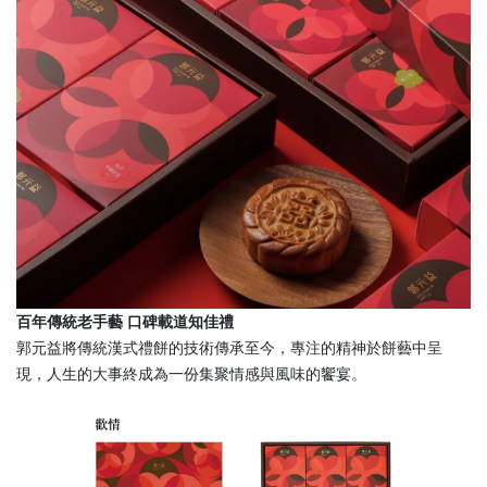
百年傳統老手藝 口碑載道知佳禮
郭元益將傳統漢式禮餅的技術傳承至今，專注的精神於餅藝中呈
現，人生的大事終成為一份集聚情感與風味的饗宴。