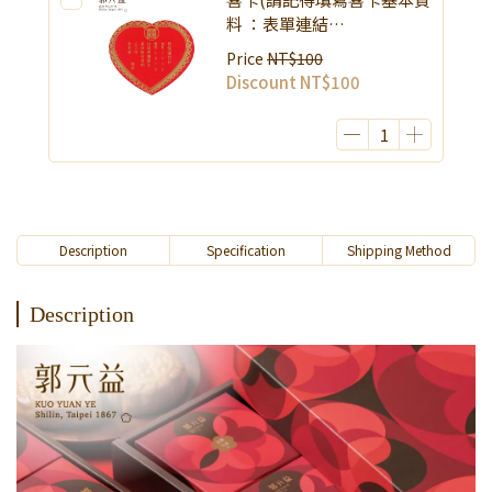
料 ：表單連結
https://reurl.cc/74MWbd)
Price
NT$100
Discount
NT$100
Description
Specification
Shipping Method
Description