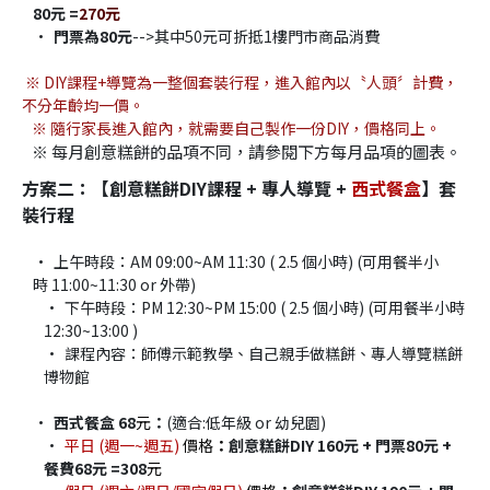
80元 =
270元
門票為80元
-->其中50元可折抵1樓門市商品消費
※ DIY課程+導覽為一整個套裝行程，進入館內以〝人頭〞計費，
不分年齡均一價。
   ※ 隨行家長進入館內，就需要自己製作一份DIY，價格同上。
   ※ 每月創意糕餅的品項不同，請參閱下方每月品項的圖表。
方案二：【創意糕餅DIY課程 + 專人導覽 + 
西式餐盒​
】套
裝行程
上午時段：AM 09:00~AM 11:30 ( 2.5 個小時) (可用餐半小
時 11:00~11:30 or 外帶)
下午時段：PM 12:30~PM 15:00 ( 2.5 個小時) (可用餐半小時 
12:30~13:00 )
課程內容：師傅示範教學、自己親手做糕餅、專人導覽糕餅
博物館
西式餐盒 68
元
：
(適合:低年級 or 幼兒園)​
平日 (週一~週五) 
價格
：
創意糕餅DIY 160元 + 門票80元 + 
餐費68元 =308
元