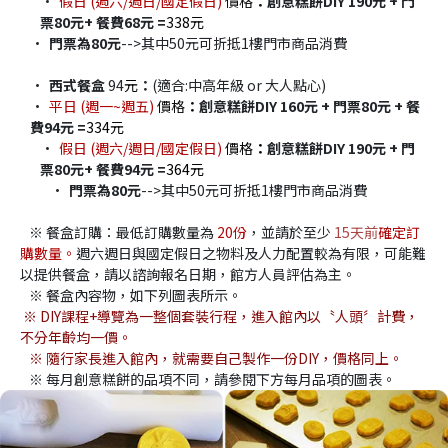
假日 (週六/週日/國定假日) 
價格
：
創意糕餅DIY 190元 + 門
票80元+ 餐費68元 =
338元
門票為80元
-->其中50元可折抵1樓門市商品消費
西式餐盒
 94
元
：
(適合:中高年級 or 大人點心)
平日 (週一~週五) 
價格
：
創意糕餅DIY 160元 + 門票80元 + 餐
費94元 =
334元
假日 (週六/週日/國定假日)
 價格
：
創意糕餅DIY 190元 + 門
票80元+ 餐費94元 =
364元
門票為80元
-->其中50元可折抵1樓門市商品消費
   ※ 餐盒訂購：最低訂購數量為 
20份
，並請於至少
15
天前
確定訂
購數量。
週六週日與國定假日之物料及人力配置較為有限，可能難
以提供餐盒，請以諮詢報名日期，館方人員評估為主。
   ※ 餐盒內容物，如下列圖表所示。
※ DIY課程+導覽為一整個套裝行程，進入館內以〝人頭〞計費，
不分年齡均一價。
   ※ 隨行家長進入館內，就需要自己製作一份DIY，價格同上。
   ※ 每月創意糕餅的品項不同，請參閱下方每月品項的圖表。