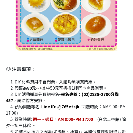
◎ 注意事項：
     1. DIY 材料費用不含門票，入館均須購買門票。
     2.
 門票為80元
-->其中50元可折抵1樓門市商品消費。
     3. DIY 活動採事先預約報名-
報名專線：(02)2838-2700分機
457
，請洽館方安排。
     4. 預約團體報名-
Line ID: @765etsjk
 (回覆時間：AM 9:00~PM 
17:00)
     5. 營業時間: 
週一 ~ 週日，AM 9:00~PM 17:00
，(台北士林館) 除
夕～初三休館 。 
     6. 如遇不可抗力之因素(如颱風、地震)，本館保有修改調整活動