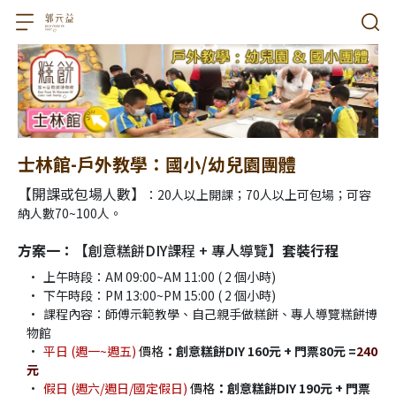
士林館-戶外教學：國小/幼兒園團體
【開課或包場人數】
：20人以上開課；70人以上可包場；可容
納人數70~100人。
方案一：【
創意糕餅DIY課程 + 專人導覽
】套裝行程
上午時段：AM 09:00~AM 11:00 ( 2 個小時)
下午時段：PM 13:00~PM 15:00 ( 2 個小時)
課程內容：師傅示範教學、自己親手做糕餅、專人導覽糕餅博
物館
平日 (週一~週五) 
價格
：
創意糕餅DIY 160元 + 門票80元 =
240
元
假日 (週六/週日/國定假日)
 價格
：
創意糕餅DIY 190元 + 門票