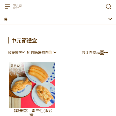
中元節禮盒
預設排序
所有篩選條件
共 1 件商品
【郭元益】 素三牲(限台
灣)