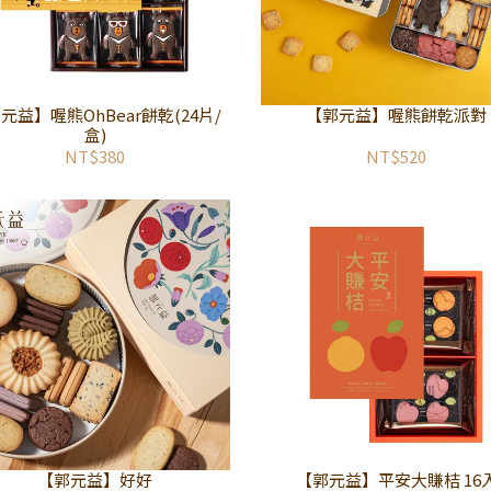
元益】喔熊OhBear餅乾(24片/
【郭元益】喔熊餅乾派對
盒)
NT$380
NT$520
【郭元益】好好
【郭元益】平安大賺桔 16