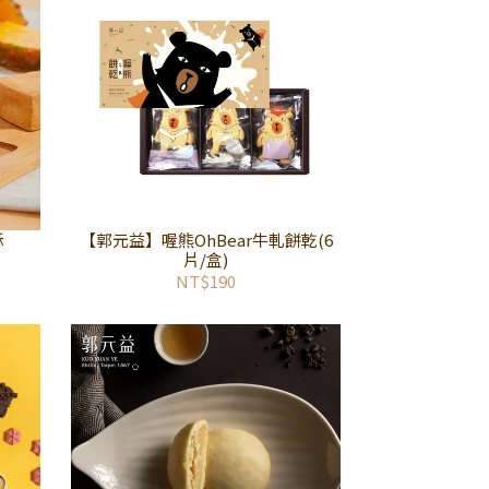
酥
【郭元益】喔熊OhBear牛軋餅乾(6
片/盒)
NT$190