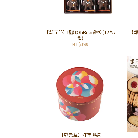
【郭元益】喔熊OhBear餅乾(12片/
【郭
盒)
NT$190
【郭元益】好事聯連