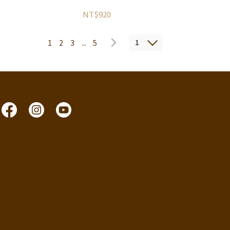
NT$920
1
1
2
3
...
5