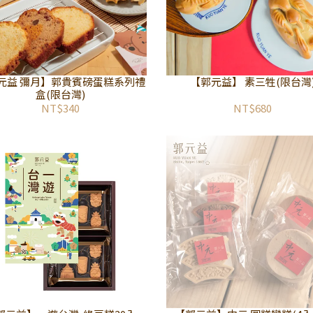
元益 彌月】郭貴賓磅蛋糕系列禮
【郭元益】 素三牲(限台灣
盒(限台灣)
NT$340
NT$680