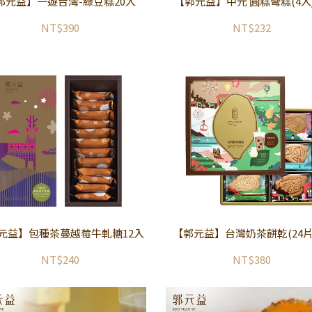
郭元益】一遊台灣-綠豆糕20入
【郭元益】中元 圓糕彎糕(4入
NT$390
NT$232
元益】包種茶蔓越莓牛軋糖12入
【郭元益】台灣奶茶餅乾(24片
NT$240
NT$380