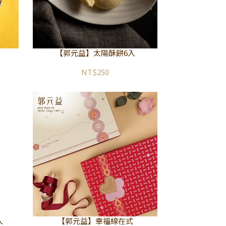
【郭元益】太陽酥餅6入
NT$250
入
【郭元益】幸福線在式