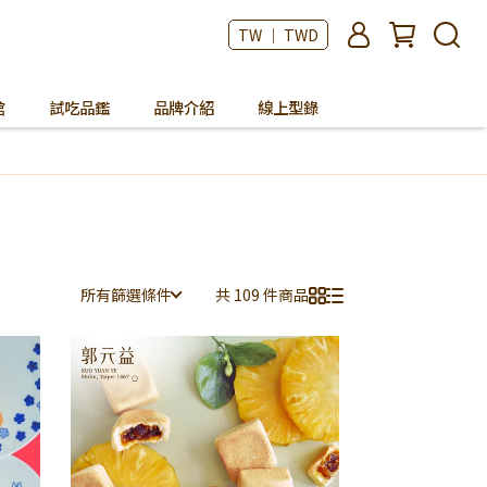
TW ｜ TWD
館
試吃品鑑
品牌介紹
線上型錄
所有篩選條件
共 109 件商品