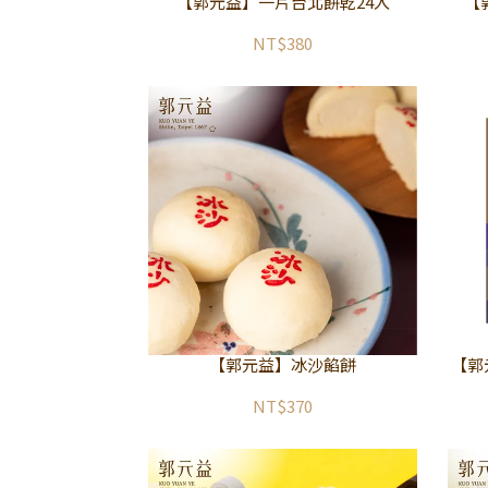
【郭元益】一片台北餅乾24入
【
NT$380
【郭元益】冰沙餡餅
【郭
NT$370