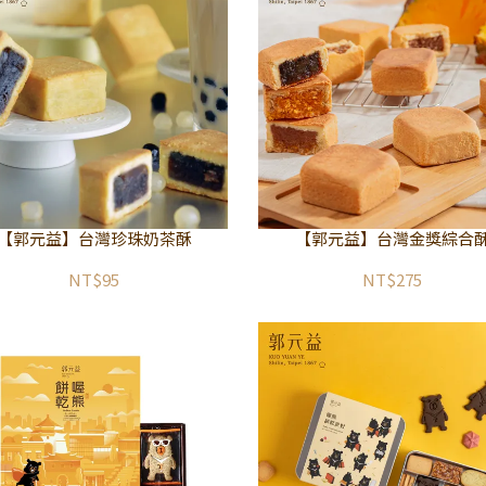
【郭元益】台灣珍珠奶茶酥
【郭元益】台灣金獎綜合
NT$95
NT$275