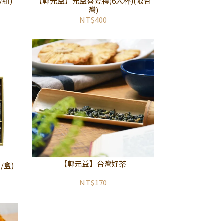
/組)
【郭元益】元益喜瓷禮(6入杯)(限台
灣)
NT$400
【郭元益】台灣好茶
/盒)
NT$170