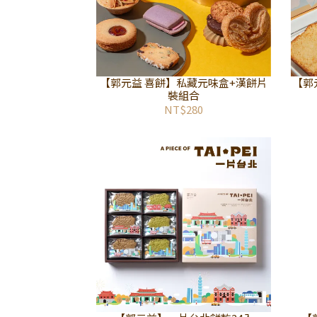
【郭元益 喜餅】私藏元味盒+漢餅片
【郭
裝組合
NT$280