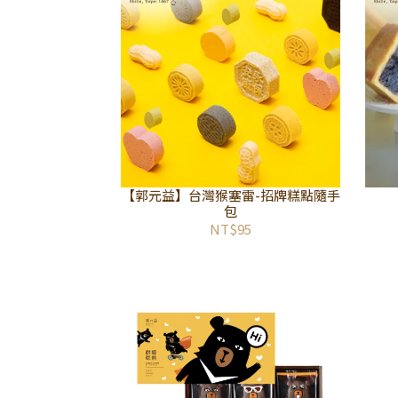
【郭元益】台灣猴塞雷-招牌糕點隨手
包
NT$95