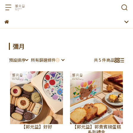
彌月
預設排序
所有篩選條件
共 5 件商品
【郭元益】好好
【郭元益】郭貴賓磅蛋糕
系列禮盒