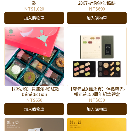
款
2067-迷你冰沙餡餅
NT$1,020
NT$690
加入購物車
加入購物車
【拉法頌】貝蝶頌-粉紅款
【郭元益X聶永真】伴點時光-
bénédiction
郭元益150周年紀念禮盒
NT$650
NT$650
加入購物車
加入購物車