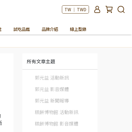
TW ｜ TWD
館
試吃品鑑
品牌介紹
線上型錄
所有文章主題
郭元益 活動新訊
郭元益 影音媒體
郭元益 新聞報導
糕餅博物館 活動新訊
的
糕餅博物館 影音媒體
衛