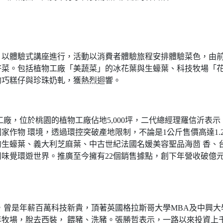
，以體驗式講座進行，活動以消費者體驗旅程安排體驗菜色，由
好菜。包括植物工廠「美蔬菜」的冰花葉與生蠔葉、科技牧場「
的巧糕仔與珍珠奶軋，獲熱烈迴響。
廠，位於桃園的植物工廠佔地5,000坪，二代總經理羅信沂表示
家作物 環境，透過環控突破產地限制，不論是1公斤售價高達1.
生蠔葉、義大利芝麻葉、中古世紀法國名媛美容聖品海茴 香、
味覺環遊世界。推廣至今擁有22個銷售據點，創下年營收破億
，曾是年薪百萬科技新貴，頂著英國格拉斯哥大學MBA及中興大
年牧場，脫去西裝， 餵豬、洗豬。張勝哲表示，一路以來投資上