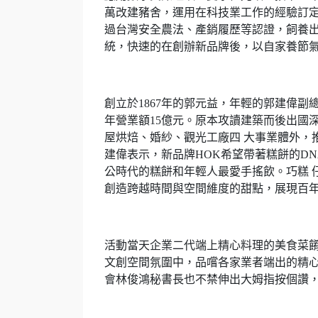
萬改建豬舍，運用在科技業工作的經驗訂定S
過台灣安全農法、產銷履歷等認證，飼養出肉裡
統，快速的在創辦新品牌後，以自家養節氣 
創立於1867年的郭元益，年輕的郭建偉副
年營業額15億元。原本攻讀建築而後出國
屋烘焙、婚紗、觀光工廠四 大事業體外，推出
建偉表示，新品牌HOK希望帶著糕餅的D
公時代的糕餅和年輕人最愛手搖飲。巧糕 
創造跨越時間與空間維度的甜點，展現百
活動當天企業二代端上精心料理的美食菜餚
文創空間氛圍中，品嚐各家業者端出的精心美食
會林俊鴻秘書長也不禁伸出大姆指按個讚