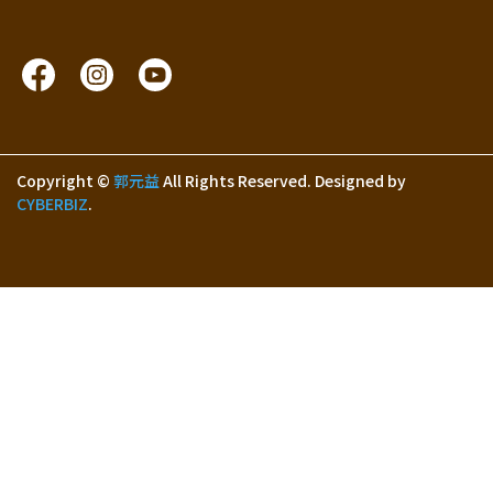
Copyright ©
郭元益
All Rights Reserved.
Designed by
CYBERBIZ
.