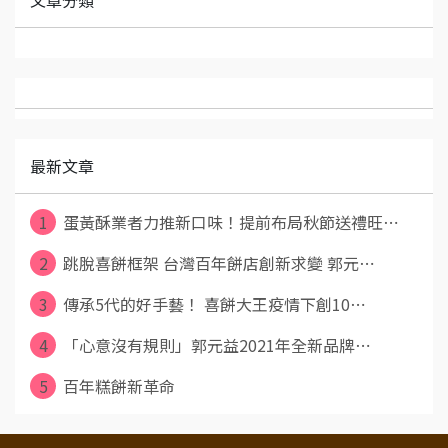
最新文章
1
蛋黃酥業者力推新口味！提前布局秋節送禮旺⋯
2
跳脫喜餅框架 台灣百年餅店創新求變 郭元⋯
3
傳承5代的好手藝！ 喜餅大王疫情下創10⋯
4
「心意沒有規則」郭元益2021年全新品牌⋯
5
百年糕餅新革命