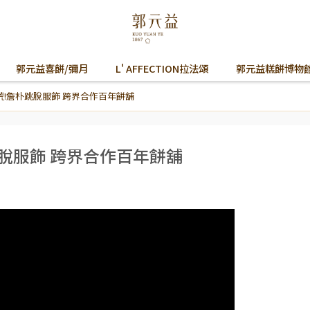
郭元益喜餅/彌月
L' AFFECTION拉法頌
郭元益糕餅博物
!詹朴跳脫服飾 跨界合作百年餅舖
脫服飾 跨界合作百年餅舖