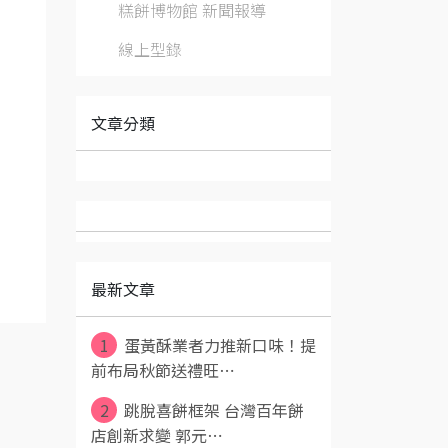
糕餅博物館 新聞報導
線上型錄
文章分類
最新文章
1
蛋黃酥業者力推新口味！提
前布局秋節送禮旺⋯
2
跳脫喜餅框架 台灣百年餅
店創新求變 郭元⋯