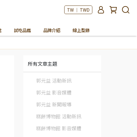
TW ｜ TWD
館
試吃品鑑
品牌介紹
線上型錄
所有文章主題
郭元益 活動新訊
郭元益 影音媒體
郭元益 新聞報導
糕餅博物館 活動新訊
糕餅博物館 影音媒體