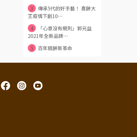
3
傳承5代的好手藝！ 喜餅大
王疫情下創10⋯
4
「心意沒有規則」郭元益
2021年全新品牌⋯
5
百年糕餅新革命