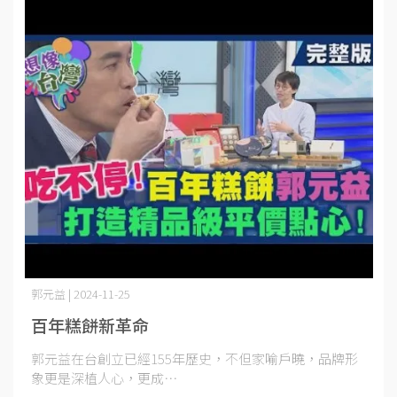
郭元益 | 2024-11-25
百年糕餅新革命
郭元益在台創立已經155年歷史，不但家喻戶曉，品牌形
象更是深植人心，更成⋯