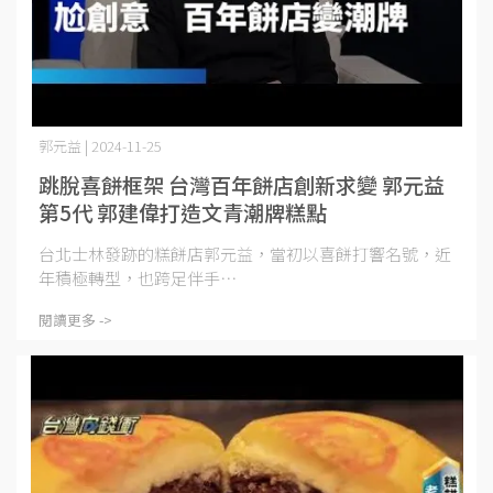
郭元益 | 2024-11-25
跳脫喜餅框架 台灣百年餅店創新求變 郭元益
第5代 郭建偉打造文青潮牌糕點
台北士林發跡的糕餅店郭元益，當初以喜餅打響名號，近
年積極轉型，也跨足伴手⋯
閱讀更多 ->