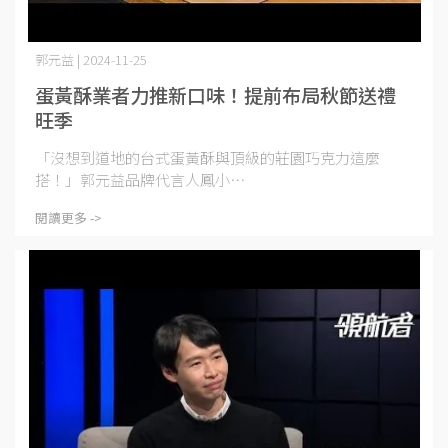
郭元益 | 2024-11-25
蛋黃酥業者力推新口味！提前布局秋節送禮
旺季
「沒想到道地的台式蛋黃酥與頂級的莊園巧克力這麼
搭！」郭元益品牌代言人鳳小⋯
閱讀更多 ->