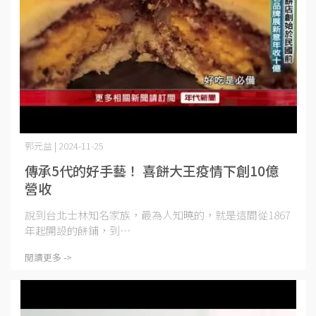
郭元益 | 2024-11-25
傳承5代的好手藝！ 喜餅大王疫情下創10億
營收
說到台北士林知名家族，最為人知曉的，就是這間從1867
年起開設的餅鋪，到⋯
閱讀更多 ->