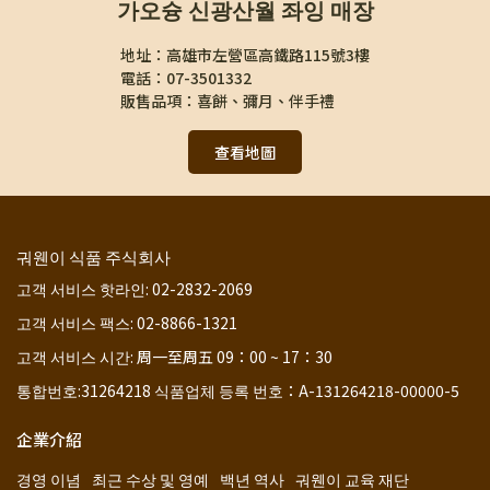
가오슝 신광산월 좌잉 매장
地址：高雄市左營區高鐵路115號3樓
電話：07-3501332
販售品項：喜餅、彌月、伴手禮
查看地圖
궈웬이 식품 주식회사
고객 서비스 핫라인: 02-2832-2069
고객 서비스 팩스: 02-8866-1321
고객 서비스 시간: 周一至周五 09：00 ~ 17：30
통합번호:31264218 식품업체 등록 번호：A-131264218-00000-5
企業介紹
경영 이념
최근 수상 및 영예
백년 역사
궈웬이 교육 재단