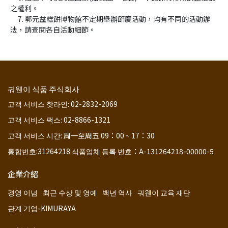
之權利。
     7. 郭元益糕餅博物館不定期舉辦節慶活動，均有不同的活動辦
法，請查閱各自活動細節。
궈웬이 식품 주식회사
고객 서비스 핫라인: 02-2832-2069
고객 서비스 팩스: 02-8866-1321
고객 서비스 시간: 周一至周五 09：00 ~ 17：30
통합번호:31264218 식품업체 등록 번호：A-131264218-00000-5
企業介紹
경영 이념
최근 수상 및 영예
백년 역사
궈웬이 교육 재단
관계 기업-KIMURAYA