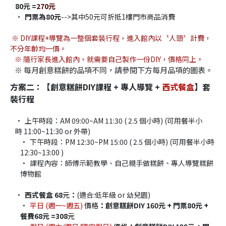
80元 =
270元
門票為80元
-->其中50元可折抵1樓門市商品消費
※ DIY課程+導覽為一整個套裝行程，進入館內以〝人頭〞計費，
不分年齡均一價。
   ※ 隨行家長進入館內，就需要自己製作一份DIY，價格同上。
   ※ 每月創意糕餅的品項不同，請參閱下方每月品項的圖表。
方案二：【創意糕餅DIY課程 + 專人導覽 + 
西式餐盒​
】套
裝行程
上午時段：AM 09:00~AM 11:30 ( 2.5 個小時) (可用餐半小
時 11:00~11:30 or 外帶)
下午時段：PM 12:30~PM 15:00 ( 2.5 個小時) (可用餐半小時 
12:30~13:00 )
課程內容：師傅示範教學、自己親手做糕餅、專人導覽糕餅
博物館
西式餐盒 68
元
：
(適合:低年級 or 幼兒園)​
平日 (週一~週五) 
價格
：
創意糕餅DIY 160元 + 門票80元 + 
餐費68元 =308
元