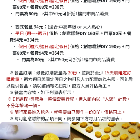
假日 (週六/週日/國定假日) 
價格
：
創意糕餅DIY 190元 + 門
票80元+ 餐費68元 =
338元
門票為80元
-->其中50元可折抵1樓門市商品消費
西式餐盒
 94
元
：
(適合:中高年級 or 大人點心)
平日 (週一~週五) 
價格
：
創意糕餅DIY 160元 + 門票80元 + 餐
費94元 =
334元
假日 (週六/週日/國定假日)
 價格
：
創意糕餅DIY 190元 + 門
票80元+ 餐費94元 =
364元
門票為80元
-->其中50元可折抵1樓門市商品消費
   ※ 餐盒訂購：最低訂購數量為 
20份
，並請於至少
15
天前
確定訂
購數量。
週六週日與國定假日之物料及人力配置較為有限，可能難
以提供餐盒，請以諮詢報名日期，館方人員評估為主。
   ※ 餐盒內容物，如下列圖表所示。
※ DIY課程+導覽為一整個套裝行程，進入館內以〝人頭〞計費，
不分年齡均一價。
   ※ 隨行家長進入館內，就需要自己製作一份DIY，價格同上。
   ※ 每月創意糕餅的品項不同，請參閱下方每月品項的圖表。