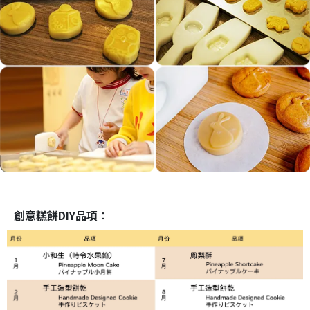
創意糕餅DIY品項
：