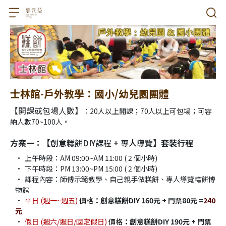
士林館-戶外教學：國小/幼兒園團體
【開課或包場人數】
：20人以上開課；70人以上可包場；可容
納人數70~100人。
方案一：【
創意糕餅DIY課程 + 專人導覽
】套裝行程
上午時段：AM 09:00~AM 11:00 ( 2 個小時)
下午時段：PM 13:00~PM 15:00 ( 2 個小時)
課程內容：師傅示範教學、自己親手做糕餅、專人導覽糕餅博
物館
平日 (週一~週五) 
價格
：
創意糕餅DIY 160元 + 門票80元 =
240
元
假日 (週六/週日/國定假日)
 價格
：
創意糕餅DIY 190元 + 門票