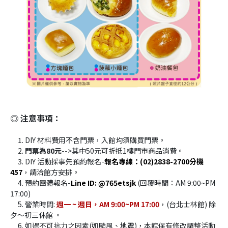
◎ 注意事項：
     1. DIY 材料費用不含門票，入館均須購買門票。
     2.
 門票為80元
-->其中50元可折抵1樓門市商品消費。
     3. DIY 活動採事先預約報名-
報名專線：(02)2838-2700分機
457
，請洽館方安排。
     4. 預約團體報名-
Line ID: @765etsjk
 (回覆時間：AM 9:00~PM 
17:00)
     5. 營業時間: 
週一 ~ 週日，AM 9:00~PM 17:00
，(台北士林館) 除
夕～初三休館 。 
     6. 如遇不可抗力之因素(如颱風、地震)，本館保有修改調整活動