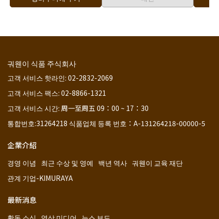
궈웬이 식품 주식회사
고객 서비스 핫라인: 02-2832-2069
고객 서비스 팩스: 02-8866-1321
고객 서비스 시간: 周一至周五 09：00 ~ 17：30
통합번호:31264218 식품업체 등록 번호：A-131264218-00000-5
企業介紹
경영 이념
최근 수상 및 영예
백년 역사
궈웬이 교육 재단
관계 기업-KIMURAYA
最新消息
활동 소식
영상 미디어
뉴스 보도