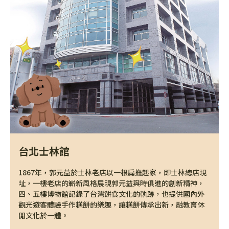
台北士林館
1867年，郭元益於士林老店以一根扁擔起家，即士林總店現
址，一樓老店的嶄新風格展現郭元益與時俱進的創新精神，
四、五樓博物館記錄了台灣餅食文化的軌跡，也提供國內外
觀光遊客體驗手作糕餅的樂趣，讓糕餅傳承出新，融教育休
閒文化於一體。