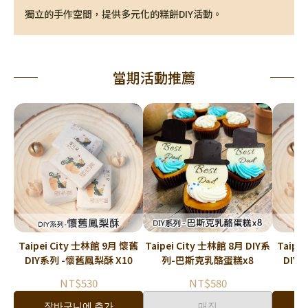
獨立的手作空間，提供多元化的糕餅DIY活動。
當期活動推薦
Taipei City 士林館 9月 懷舊
Taipei City 士林館 8月 DIY系
Taipe
DIY系列 -懷舊鳳梨酥 X10
列-巴斯克乳酪蛋糕x8
DIY
NT$530
NT$580
장바구니에 추가
매진