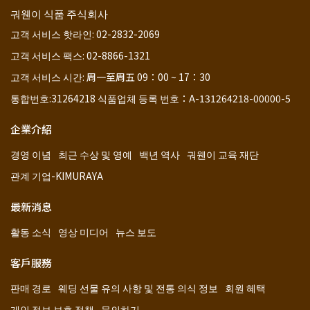
궈웬이 식품 주식회사
고객 서비스 핫라인: 02-2832-2069
고객 서비스 팩스: 02-8866-1321
고객 서비스 시간: 周一至周五 09：00 ~ 17：30
통합번호:31264218 식품업체 등록 번호：A-131264218-00000-5
企業介紹
경영 이념
최근 수상 및 영예
백년 역사
궈웬이 교육 재단
관계 기업-KIMURAYA
最新消息
활동 소식
영상 미디어
뉴스 보도
客戶服務
판매 경로
웨딩 선물 유의 사항 및 전통 의식 정보
회원 혜택
개인 정보 보호 정책
문의하기