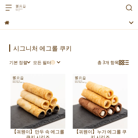
시그니처 에그롤 쿠키
기본 정렬
모든 필터
총 3개 항목
【궈웬이】만두 속 에그롤
【궈웬이】누가 에그롤 쿠
쿠키 시리즈
키 시리즈