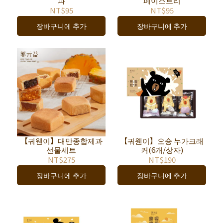
과
페이스트리
NT$95
NT$95
장바구니에 추가
장바구니에 추가
【궈웬이】대만종합제과
【궈웬이】오숑 누가크래
선물세트
커(6개/상자)
NT$275
NT$190
장바구니에 추가
장바구니에 추가