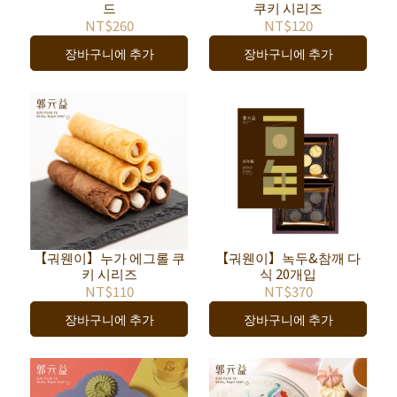
드
쿠키 시리즈
NT$260
NT$120
장바구니에 추가
장바구니에 추가
【궈웬이】누가 에그롤 쿠
【궈웬이】녹두&참깨 다
키 시리즈
식 20개입
NT$110
NT$370
장바구니에 추가
장바구니에 추가