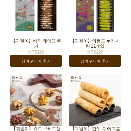
【궈웬이】버터 케이크 쿠
【궈웬이】아몬드 누가 사
키
탕 12개입
NT$220
NT$220
장바구니에 추가
장바구니에 추가
【궈웬이】쇼트 브레드샌
【궈웬이】만두 속 에그롤