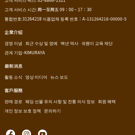
고객 서비스 팩스: 02-8866-1321
고객 서비스 시간: 周一至周五 09：00 ~ 17：30
통합번호:31264218 식품업체 등록 번호：A-131264218-00000-5
企業介紹
경영 이념
최근 수상 및 영예
백년 역사
궈웬이 교육 재단
관계 기업-KIMURAYA
最新消息
활동 소식
영상 미디어
뉴스 보도
客戶服務
판매 경로
웨딩 선물 유의 사항 및 전통 의식 정보
회원 혜택
개인 정보 보호 정책
문의하기