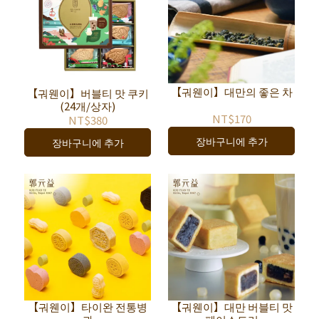
【궈웬이】대만의 좋은 차
【궈웬이】버블티 맛 쿠키
(24개/상자)
NT$170
NT$380
장바구니에 추가
장바구니에 추가
【궈웬이】타이완 전통병
【궈웬이】대만 버블티 맛