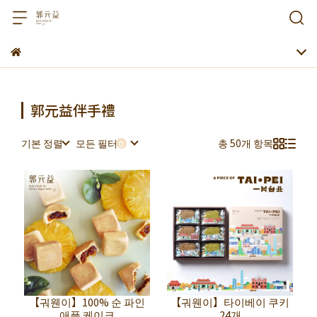
郭元益伴手禮
기본 정렬
모든 필터
총 50개 항목
【궈웬이】100% 순 파인
【궈웬이】타이베이 쿠키
애플 케이크
24개