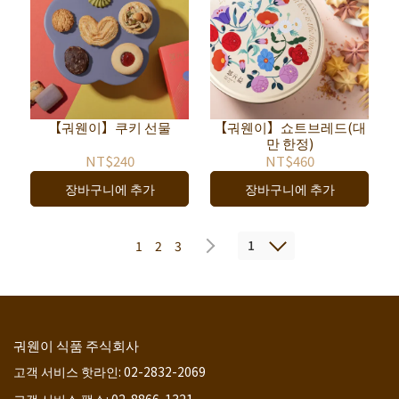
【궈웬이】쿠키 선물
【궈웬이】쇼트브레드(대
만 한정)
NT$240
NT$460
장바구니에 추가
장바구니에 추가
1
1
2
3
궈웬이 식품 주식회사
고객 서비스 핫라인: 02-2832-2069