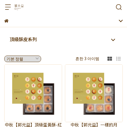
頂級酥皮系列
흔한 3 아이템
中秋【郭元益】頂級蛋黃酥-紅
中秋【郭元益】一樣的月