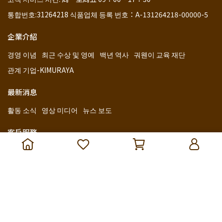
통합번호:31264218 식품업체 등록 번호：A-131264218-00000-5
企業介紹
경영 이념
최근 수상 및 영예
백년 역사
궈웬이 교육 재단
관계 기업-KIMURAYA
最新消息
활동 소식
영상 미디어
뉴스 보도
客戶服務
판매 경로
웨딩 선물 유의 사항 및 전통 의식 정보
회원 혜택
개인 정보 보호 정책
문의하기