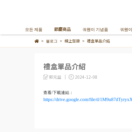
모든 제품
節慶商品
궈웬이 기념품
궈웬이
블로그
線上型錄
禮盒單品介紹
禮盒單品介紹
郭元益
2024-12-08
查看/下載連結：
https://drive.google.com/file/d/1M9u87dTy