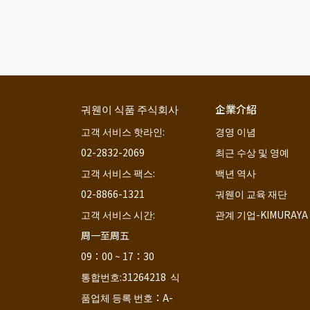
궈웬이 식품 주식회사
企業介紹
고객 서비스 핫라인:                                  
경영 이념
02-2832-2069
최근 수상 및 영예
고객 서비스 팩스:                                  
백년 역사
02-8866-1321
궈웬이 교육 재단
고객 서비스 시간:                                         
관계 기업-KIMURAYA
周一至周五                            
09：00 ~ 17：30
통합번호:31264218  식
품업체 등록 번호：A-