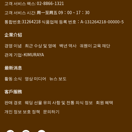
고객 서비스 팩스: 02-8866-1321
고객 서비스 시간: 周一至周五 09：00 ~ 17：30
통합번호:31264218 식품업체 등록 번호：A-131264218-00000-5
企業介紹
경영 이념
최근 수상 및 영예
백년 역사
궈웬이 교육 재단
관계 기업-KIMURAYA
最新消息
활동 소식
영상 미디어
뉴스 보도
客戶服務
판매 경로
웨딩 선물 유의 사항 및 전통 의식 정보
회원 혜택
개인 정보 보호 정책
문의하기