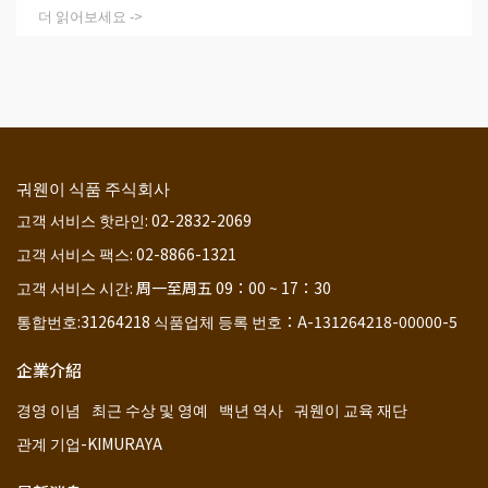
더 읽어보세요 ->
궈웬이 식품 주식회사
고객 서비스 핫라인: 02-2832-2069
고객 서비스 팩스: 02-8866-1321
고객 서비스 시간: 周一至周五 09：00 ~ 17：30
통합번호:31264218 식품업체 등록 번호：A-131264218-00000-5
企業介紹
경영 이념
최근 수상 및 영예
백년 역사
궈웬이 교육 재단
관계 기업-KIMURAYA