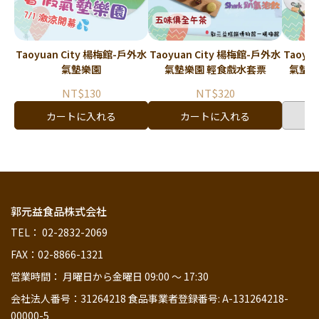
Taoyuan City 楊梅館-戶外水
Taoyuan City 楊梅館-戶外水
Taoyuan Ci
氣墊樂園
氣墊樂園 輕食戲水套票
氣墊
NT$130
NT$320
カートに入れる
カートに入れる
郭元益食品株式会社
TEL： 02-2832-2069
FAX：02-8866-1321
営業時間： 月曜日から金曜日 09:00 ～ 17:30
会社法人番号：31264218 食品事業者登録番号: A-131264218-
00000-5