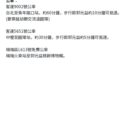
公車：
客運9002號公車
台北至青年路口站，約60分鐘，步行距郭元益約10分鐘可抵達。
(要穿越幼獅交流道圓環)
客運5651號公車
中壢至圓環站，約30分鐘，步行距郭元益約5分鐘可抵達。
楊梅區L613號免費公車
楊梅火車站至郭元益糕餅博物館。