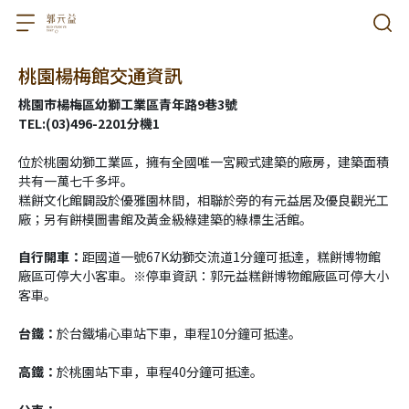
桃園楊梅館交通資訊
桃園市楊梅區幼獅工業區青年路9巷3號
TEL:(03)496-2201分機1
位於桃園幼獅工業區，擁有全國唯一宮殿式建築的廠房，建築面積
共有一萬七千多坪。
糕餅文化館闢設於優雅園林間，相聯於旁的有元益居及優良觀光工
廠；另有餅模圖書館及黃金級綠建築的綠標生活館。
自行開車：
距國道一號67K幼獅交流道1分鐘可抵達，糕餅博物館
廠區可停大小客車。※停車資訊：郭元益糕餅博物館廠區可停大小
客車。
台鐵：
於台鐵埔心車站下車，車程10分鐘可抵達。
高鐵：
於桃園站下車，車程40分鐘可抵達。