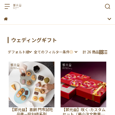
ウェディングギフト
デフォルト順
全てのフィルター条件
計 26 商品
【郭元益】喜餅 門市試吃
【郭元益】咲く-カスタム
品鑑—設計師系列
セット（最小注文数量：