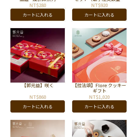
12箱）
NT$280
NT$920
カートに入れる
カートに入れる
【郭元益】咲く
【拉法頌】Flore クッキー
ギフト
NT$860
NT$1,020
カートに入れる
カートに入れる