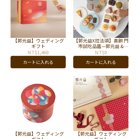
【郭元益】ウェディング
【郭元益X拉法頌】喜餅 門
ギフト
市試吃品鑑—郭元益 &
L'AFFECTION拉法頌
NT$1,460
NT$0
カートに入れる
カートに入れる
【郭元益】ウェディング
【郭元益】ウェディング