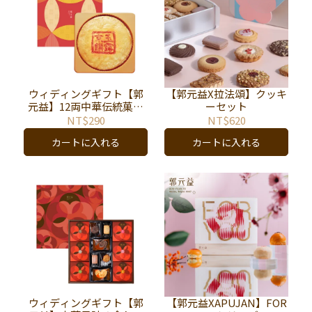
ウィディングギフト【郭
【郭元益X拉法頌】クッキ
元益】12両中華伝統菓子
ーセット
シリーズ
NT$290
NT$620
カートに入れる
カートに入れる
ウィディングギフト【郭
【郭元益XAPUJAN】FOR