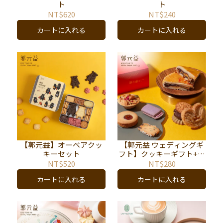
ト
ト
NT$620
NT$240
カートに入れる
カートに入れる
【郭元益】オーベアクッ
【郭元益 ウェディングギ
キーセット
フト】クッキーギフト+中
華菓子スライスギフトセ
NT$520
NT$280
ット
カートに入れる
カートに入れる