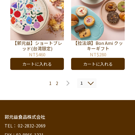
【郭元益】ショートブレ
【拉法頌】Bon Ami クッ
ッド(台湾限定)
キーギフト
NT$460
NT$280
カートに入れる
カートに入れる
1
1
2
郭元益食品株式会社
TEL： 02-2832-2069