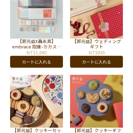
【郭元益X聶永真】
【郭元益】ウェディング
embrace 抱擁–カカスタ
ギフト
ムセット(最小注文数12箱)
NT$1,000
NT$920
カートに入れる
カートに入れる
【郭元益】クッキーセッ
【郭元益】クッキーギフ