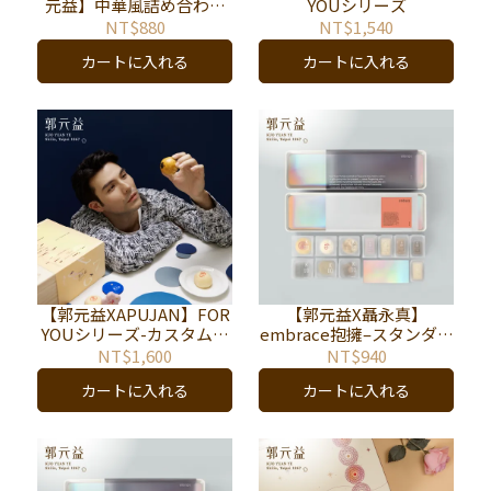
元益】中華風詰め合わせ
YOUシリーズ
ギフトセットシリーズ
NT$880
NT$1,540
カートに入れる
カートに入れる
【郭元益XAPUJAN】FOR
【郭元益X聶永真】
YOUシリーズ-カスタムセ
embrace抱擁–スタンダー
ット（最小注文数量：12
ドセット
NT$1,600
NT$940
箱）
カートに入れる
カートに入れる