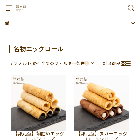
名物エッグロール
デフォルト順
全てのフィルター条件
計 3 商品
【郭元益】餡詰めエッグ
【郭元益】ヌガーエッグ
ロールシリーズ
ロールシリーズ