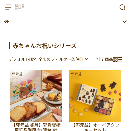
赤ちゃんお祝いシリーズ
デフォルト順
全てのフィルター条件
計 7 商品
【郭元益 彌月】郭貴賓磅
【郭元益】オーベアクッ
蛋糕系列禮盒(限台灣)
キーセット