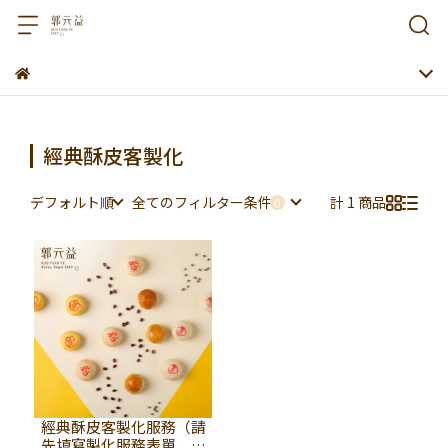
經典酥皮客製化
デフォルト順
全てのフィルター条件
計 1 商品
經典酥皮客製化服務（請
先填寫製化服務表單，待