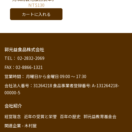
專人聯繫後再下訂單，連
NT$130
結：
カートに入れる
https://reurl.cc/DKo48m
。）
郭元益食品株式会社
TEL： 02-2832-2069
FAX：02-8866-1321
営業時間： 月曜日から金曜日 09:00 ～ 17:30
会社法人番号：31264218 食品事業者登録番号: A-131264218-
00000-5
会社紹介
経営理念
近年の受賞と栄誉
百年の歴史
郭元益教育基金会
関連企業 - 木村屋