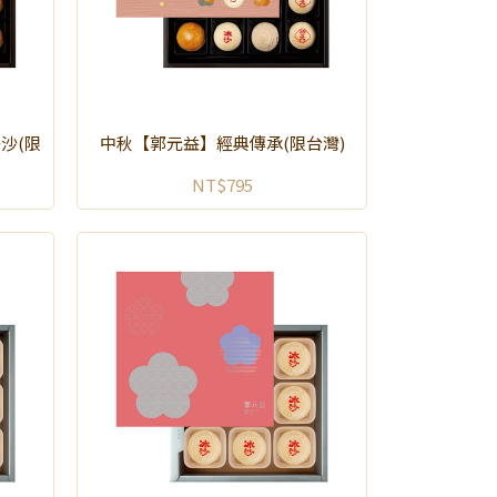
沙(限
中秋【郭元益】經典傳承(限台灣)
NT$795