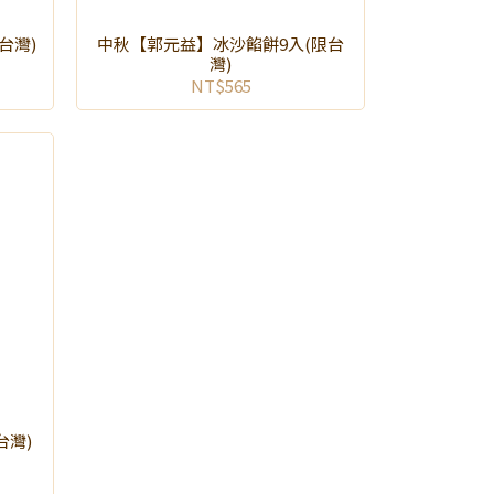
台灣)
中秋【郭元益】冰沙餡餅9入(限台
灣)
NT$565
台灣)