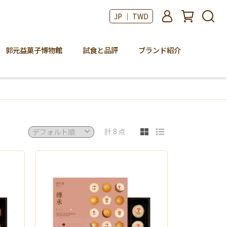
JP ｜ TWD
郭元益菓子博物館
試食と品評
ブランド紹介
計 8 点