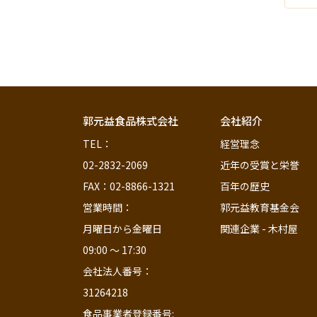
郭元益食品株式会社
会社紹介
TEL：                                                       
経営理念
02-2832-2069
近年の受賞と栄誉
FAX：02-8866-1321
百年の歴史
営業時間：                                
郭元益教育基金会
月曜日から金曜日 
関連企業 - 木村屋
09:00 ～ 17:30                                  
会社法人番号：
31264218                              
食品事業者登録番号:                