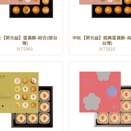
秋【郭元益】蛋黃酥-綜合(限台
中秋【郭元益】經典蛋黃酥-烏
灣)
台灣)
NT$900
NT$810