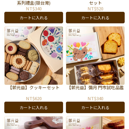
系列禮盒(限台灣)
セット
NT$340
NT$520
カートに入れる
カートに入れる
【郭元益】クッキーセット
【郭元益】彌月 門市試吃品鑑
NT$620
NT$340
カートに入れる
カートに入れる