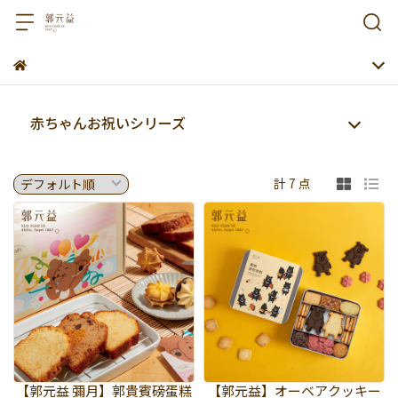
赤ちゃんお祝いシリーズ
計 7 点
【郭元益 彌月】郭貴賓磅蛋糕
【郭元益】オーベアクッキー