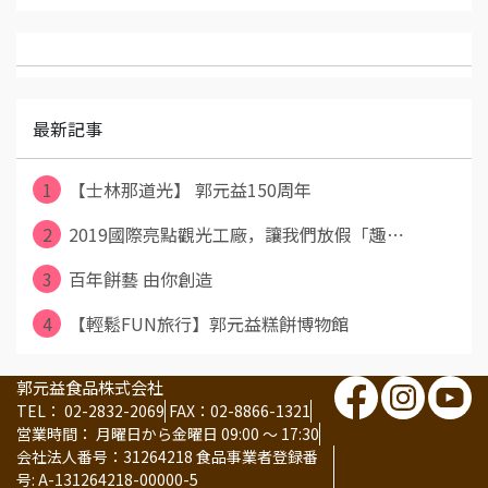
最新記事
1
【士林那道光】 郭元益150周年
2
2019國際亮點觀光工廠，讓我們放假「趣⋯
3
百年餅藝 由你創造
4
【輕鬆FUN旅行】郭元益糕餅博物館
郭元益食品株式会社
TEL： 02-2832-2069
FAX：02-8866-1321
営業時間： 月曜日から金曜日 09:00 ～ 17:30
会社法人番号：31264218 食品事業者登録番
号: A-131264218-00000-5