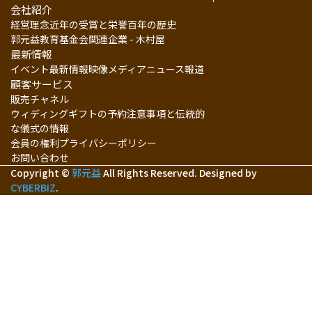
会社紹介
経営理念
近年の受賞と栄誉
百年の歴史
郭元益教育基金会
関連企業 - 木村屋
最新情報
イベント最新情報
映像メディア
ニュース報道
顧客サービス
販売チャネル
ウィディングギフトの予約注意事項と伝統的
な儀式の情報
会員の権利
プライバシーポリシー
お問い合わせ
Copyright ©
郭元益
All Rights Reserved.
Designed by
CYBERBIZ
.