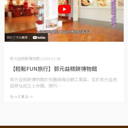
郭元益糕餅博物館 | 2024-12-08
【輕鬆FUN旅行】郭元益糕餅博物館
郭元益糕餅博物館於桃園楊梅幼獅工業區，並於郭元益老
店原址成立士林館，陳列⋯
もっと見る ->