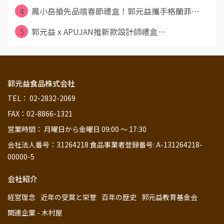
4
鳳小岳搶先品嚐春節禮盒！郭元益攜手格蘭菲⋯
5
郭元益 x APUJAN推新款設計師禮盒⋯
郭元益食品株式会社
TEL： 02-2832-2069
FAX：02-8866-1321
営業時間： 月曜日から金曜日 09:00 ～ 17:30
会社法人番号：31264218 食品事業者登録番号: A-131264218-
00000-5
会社紹介
経営理念
近年の受賞と栄誉
百年の歴史
郭元益教育基金会
関連企業 - 木村屋