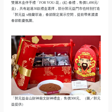
雙層木盒伴手禮「FOR YOU-花」(紅-春禮，售價1,490元/
盒)，共有超過30款禮盒選擇，部分郭元益門市也特別打造
「郭元益 x格蘭菲迪」春節限定展示空間，提前帶來濃濃
春節歡慶氛圍。
「郭元益金山財神廟文財神禮盒」售價300元。（圖／郭元
益提供）