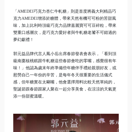
「AMEDEI巧克力杏仁牛軋糖」則是首度將義大利精品巧
克力AMEDEI增添於糖體，帶來天然有機可可粉的苦甜風
味，加上比利時頂級巧克力品牌嘉麗寶可可豆碎粒，帶來
雙重口感層次，是巧克力愛好者與牛軋糖老饕不可錯過的
夢幻獻禮！
郭元益品牌代言人鳳小岳出席春節發表會表示，「看到頂
級南棗核桃糕跟牛軋糖這些春節會吃的零嘴，感覺很有年
味！」他認為歲末年終準備些年糖伴手禮給親朋好友，或
慰勞自己一年份的辛苦，是每年冬天很重要的生活儀式
感，但年糖實在太唰嘴，他會選擇用料比較天然單純的，
聖誕節跟春節跟家人聚在一起分享美食，在涼涼的天氣更
添一份甜蜜溫暖。