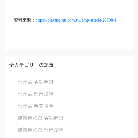
資料來源：
https://playing.ltn.com.tw/amp/article/28708/1
全カテゴリーの記事
郭元益 活動新訊
郭元益 影音媒體
郭元益 新聞報導
糕餅博物館 活動新訊
糕餅博物館 影音媒體