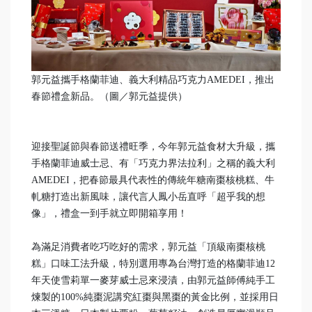
郭元益攜手格蘭菲迪、義大利精品巧克力AMEDEI，推出
春節禮盒新品。（圖／郭元益提供）
迎接聖誕節與春節送禮旺季，今年郭元益食材大升級，攜
手格蘭菲迪威士忌、有「巧克力界法拉利」之稱的義大利
AMEDEI，把春節最具代表性的傳統年糖南棗核桃糕、牛
軋糖打造出新風味，讓代言人鳳小岳直呼「超乎我的想
像」，禮盒一到手就立即開箱享用！
為滿足消費者吃巧吃好的需求，郭元益「頂級南棗核桃
糕」口味工法升級，特別選用專為台灣打造的格蘭菲迪12
年天使雪莉單一麥芽威士忌來浸漬，由郭元益師傅純手工
煉製的100%純棗泥講究紅棗與黑棗的黃金比例，並採用日