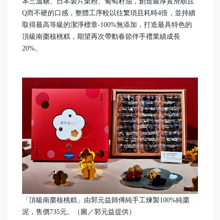
本三溫糖、日本製片栗粉、葡萄籽油，創造最厚實滑順且
Q而不硬的口感，整體工序較以往繁瑣且耗時4倍，並持續
取得最高等級的潔淨標章-100%無添加，打造最具特色的
頂級南棗核桃糕，期望再次帶動春節伴手禮業績成長
20%。
「頂級南棗核桃糕」由郭元益師傅純手工煉製100%純棗
泥，售價735元。（圖／郭元益提供）