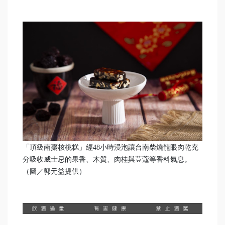
「頂級南棗核桃糕」經48小時浸泡讓台南柴燒龍眼肉乾充
分吸收威士忌的果香、木質、肉桂與荳蔻等香料氣息。
（圖／郭元益提供）