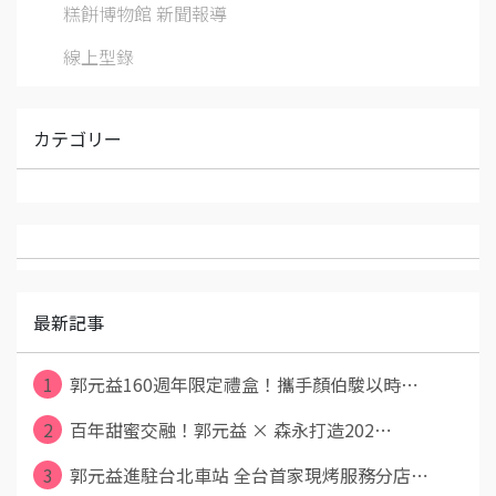
糕餅博物館 新聞報導
線上型錄
カテゴリー
最新記事
1
郭元益160週年限定禮盒！攜手顏伯駿以時⋯
2
百年甜蜜交融！郭元益 × 森永打造202⋯
3
郭元益進駐台北車站 全台首家現烤服務分店⋯