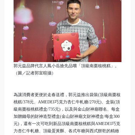
郭元益品牌代言人鳳小岳搶先品嚐「頂級南棗核桃糕」。
（圖／記者郭宣暄攝）
為讓消費者更便於走春送禮，郭元益推出袋裝(頂級南棗核
桃糕/378元、AMEDEI巧克力杏仁牛軋糖/270元)、盒裝(頂
級南棗核桃糕禮盒/735元)，以及與金山財神廟聯名、每盒
加贈錢母的財神造型禮盒(金山財神廟文財神禮盒/每盒300
元)，還有一次可吃到新品頂級南棗核桃糕與AMEDEI巧克
力杏仁牛軋糖、頂級蛋黃酥、各式年糖與西式餅乾的精緻