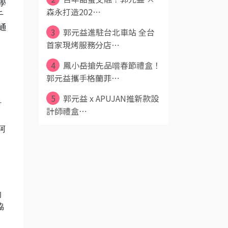
學
森永打造202⋯
千
通
3
郭元益進駐台北車站 全台
首家現烤服務分店⋯
4
鳳小岳搶先品嚐春節禮盒！
郭元益攜手格蘭菲⋯
，
5
郭元益 x APUJAN推新款設
村
計師禮盒⋯
郭
阿
，
的
協