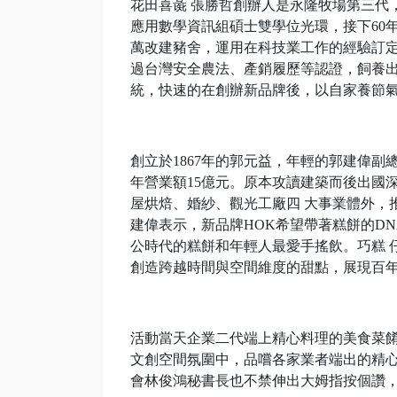
花田喜彘 張勝哲創辦人是永隆牧場第三代
應用數學資訊組碩士雙學位光環，接下60
萬改建豬舍，運用在科技業工作的經驗訂定S
過台灣安全農法、產銷履歷等認證，飼養出肉裡
統，快速的在創辦新品牌後，以自家養節氣 
創立於1867年的郭元益，年輕的郭建偉副
年營業額15億元。原本攻讀建築而後出國
屋烘焙、婚紗、觀光工廠四 大事業體外，推出
建偉表示，新品牌HOK希望帶著糕餅的D
公時代的糕餅和年輕人最愛手搖飲。巧糕 
創造跨越時間與空間維度的甜點，展現百
活動當天企業二代端上精心料理的美食菜餚
文創空間氛圍中，品嚐各家業者端出的精心美食
會林俊鴻秘書長也不禁伸出大姆指按個讚