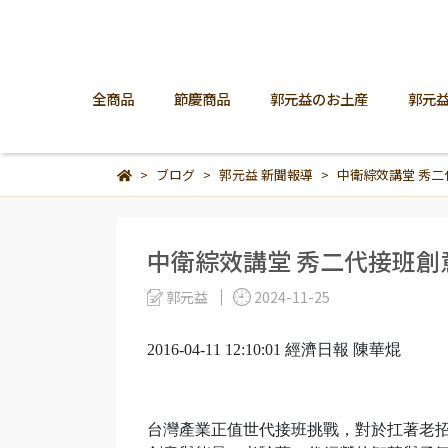
全商品
節慶商品
郭元益のお土産
郭元
ブログ
郭元益 新聞報導
中衛綜效講堂 秀二
中衛綜效講堂 秀二代接班創
郭元益
2024-11-25
2016-04-11 12:10:01 經濟日報 陳華焜
台灣產業正值世代接班挑戰，對於扛著老