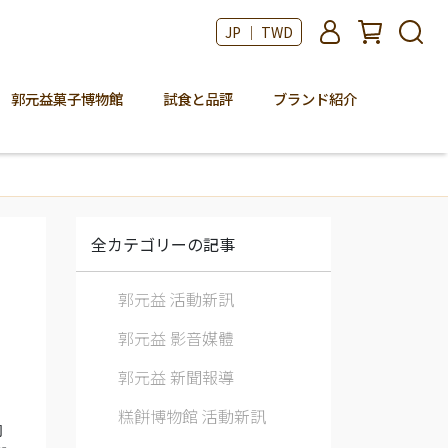
JP ｜ TWD
郭元益菓子博物館
試食と品評
ブランド紹介
全カテゴリーの記事
郭元益 活動新訊
郭元益 影音媒體
郭元益 新聞報導
糕餅博物館 活動新訊
的