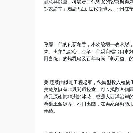
創意與能量，考驗著二代經營的智慧與勇氣
綜效講堂」邀請3位新世代接班人，9日在
呼應二代的創新創意，本次論壇一改常態
菜、主菜到點心，企業二代親自端出自家
田喜彘」的烤乳豬及百年時尚「郭元益」
美 蔬菜由機電工程起家，後轉型投入植物工
美蔬菜擁有20幾間環控室，可以摸擬各個國
萬元原產於非洲的冰花，或是大西洋沿岸的
灣藥王金線等，不用出國，在美蔬菜就能用
佳績。