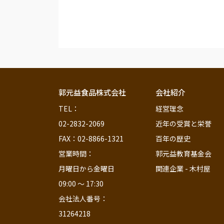
郭元益食品株式会社
会社紹介
TEL：                                                       
経営理念
02-2832-2069
近年の受賞と栄誉
FAX：02-8866-1321
百年の歴史
営業時間：                                
郭元益教育基金会
月曜日から金曜日 
関連企業 - 木村屋
09:00 ～ 17:30                                  
会社法人番号：
31264218                              