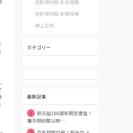
糕餅博物館 影音媒體
衛
糕餅博物館 新聞報導
線上型錄
前
カテゴリー
花
，
2
最新記事
台
元
1
郭元益160週年限定禮盒！
攜手顏伯駿以時⋯
2
百年甜蜜交融！郭元益 ×