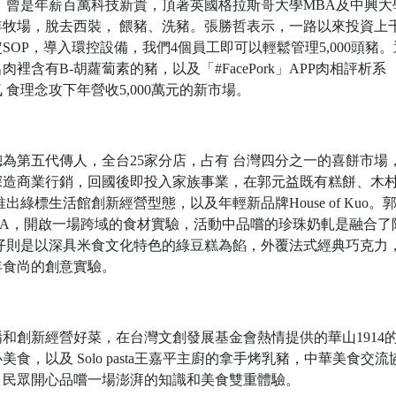
，曾是年薪百萬科技新貴，頂著英國格拉斯哥大學MBA及中興大
年牧場，脫去西裝， 餵豬、洗豬。張勝哲表示，一路以來投資上
OP，導入環控設備，我們4個員工即可以輕鬆管理5,000頭豬。
含有B-胡蘿蔔素的豬，以及「#FacePork」APP肉相評析系
食理念攻下年營收5,000萬元的新市場。
總為第五代傳人，全台25家分店，占有 台灣四分之一的喜餅市場
深造商業行銷，回國後即投入家族事業，在郭元益既有糕餅、木
綠標生活館創新經營型態，以及年輕新品牌House of Kuo。
NA，開啟一場跨域的食材實驗，活動中品嚐的珍珠奶軋是融合了
仔則是以深具米食文化特色的綠豆糕為餡，外覆法式經典巧克力
年食尚的創意實驗。
和創新經營好菜，在台灣文創發展基金會熱情提供的華山1914
，以及 Solo pasta王嘉平主廚的拿手烤乳豬，中華美食交流
，民眾開心品嚐一場澎湃的知識和美食雙重體驗。