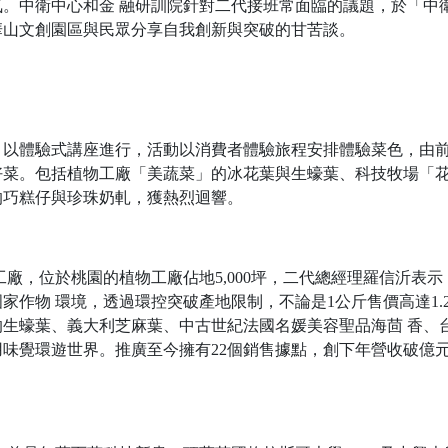
。中衛中心和金 融研訓院針對二代接班常面臨的議題，於「中
華山文創園區與民眾分享自我創新與突破的甘苦談。
，以體驗式講座進行，活動以消費者體驗旅程安排體驗菜色，由
好菜。包括植物工廠「美蔬菜」的冰花葉與生蠔葉、科技牧場「
的巧糕仔與珍珠奶軋，獲熱烈迴響。
廠，位於桃園的植物工廠佔地5,000坪，二代總經理羅信沂表示
家作物 環境，透過環控突破產地限制，不論是1公斤售價高達1.
生蠔葉、義大利芝麻葉、中古世紀法國名媛美容聖品海茴 香、
味覺環遊世界。推廣至今擁有22個銷售據點，創下年營收破億