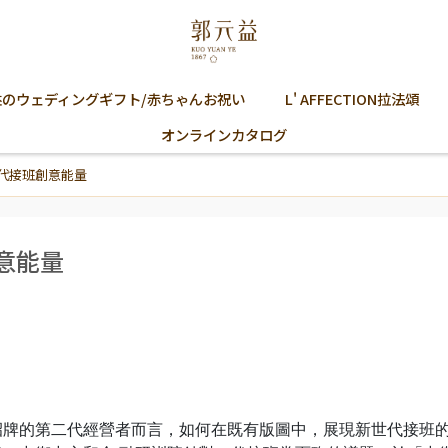
益のウェディングギフト/赤ちゃんお祝い
L' AFFECTION拉法頌
オンラインカタログ
代接班創意能量
意能量
招牌的第二代經營者而言，如何在既有版圖中，展現新世代接班