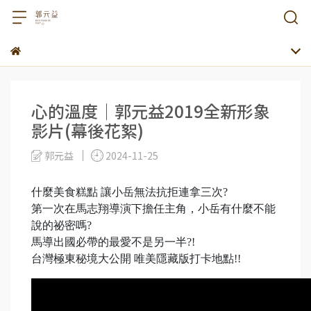
心的溫度│郭元益2019全新形象
影片(幕後花絮)
郭元益
2024-11-25
什麼美食糕點 讓小岳無法抗拒連拿三次?
第一次在馬志翔導演下擔任主角，小岳有什麼不能
說的祕密嗎?
馬導出國必帶的最愛不是另一半?!
台灣極東秘境大公開 唯美隱藏版打卡地點!!