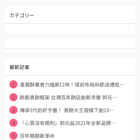
カテゴリー
最新記事
1
蛋黃酥業者力推新口味！提前布局秋節送禮旺⋯
2
跳脫喜餅框架 台灣百年餅店創新求變 郭元⋯
3
傳承5代的好手藝！ 喜餅大王疫情下創10⋯
4
「心意沒有規則」郭元益2021年全新品牌⋯
5
百年糕餅新革命