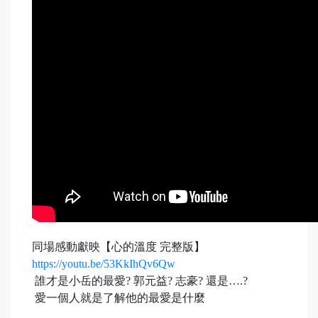
同場感動獻映【心的溫度 完整版】
https://youtu.be/53KkIhQv6Qw
誰才是小岳的最愛? 郭元益? 志豪? 還是….?
愛一個人就是了解他的最愛是什麼