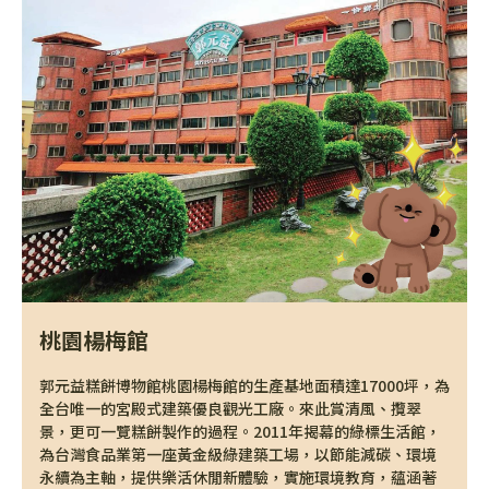
桃園楊梅館
郭元益糕餅博物館桃園楊梅館的生產基地面積達17000坪，為
全台唯一的宮殿式建築優良觀光工廠。來此賞清風、攬翠
景，更可一覽糕餅製作的過程。2011年揭幕的綠標生活館，
為台灣食品業第一座黃金級綠建築工場，以節能減碳、環境
永續為主軸，提供樂活休閒新體驗，實施環境教育，蘊涵著