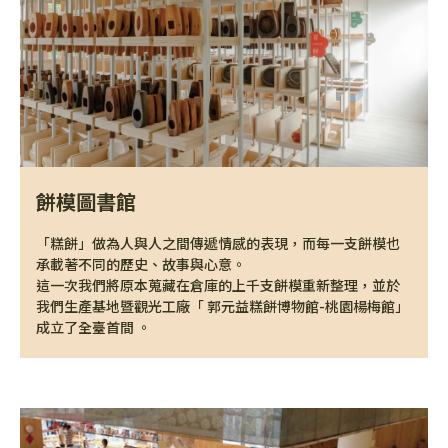
餅模圖書館
「糕餅」做為人與人之間傳遞情感的表現，而每一支餅模也
承載著不同的歷史、故事與心意。
這一次我們將原本蒐藏在倉庫的上千支餅模重新整理，並於
我們生產基地暨觀光工廠「 郭元益糕餅博物館-桃園楊梅館」
成立了全臺首間 。