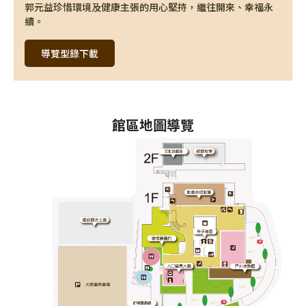
郭元益珍惜環境及健康主張的用心堅持，繼往開來、幸福永
續。
導覽型錄下載
館區地圖導覽