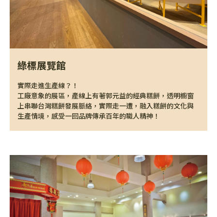
綠標展覽館
實際走進生產線？！
工廠意象的展區，產線上有著郭元益的經典糕餅，透明櫥窗
上串聯台灣糕餅發展脈絡，實際走一遭，融入糕餅的文化與
生產情境，感受一回品牌傳承百年的職人精神！