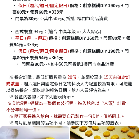
假日 (週六/週日/國定假日) 
價格
：
創意糕餅DIY 190元 + 門
票80元+ 餐費68元 =
338元
門票為80元
-->其中50元可折抵1樓門市商品消費
西式餐盒
 94
元
：
(適合:中高年級 or 大人點心)
平日 (週一~週五) 
價格
：
創意糕餅DIY 160元 + 門票80元 + 餐
費94元 =
334元
假日 (週六/週日/國定假日)
 價格
：
創意糕餅DIY 190元 + 門
票80元+ 餐費94元 =
364元
門票為80元
-->其中50元可折抵1樓門市商品消費
   ※ 餐盒訂購：最低訂購數量為 
20份
，並請於至少
15
天前
確定訂
購數量。
週六週日與國定假日之物料及人力配置較為有限，可能難
以提供餐盒，請以諮詢報名日期，館方人員評估為主。
   ※ 餐盒內容物，如下列圖表所示。
※ DIY課程+導覽為一整個套裝行程，進入館內以〝人頭〞計費，
不分年齡均一價。
   ※ 隨行家長進入館內，就需要自己製作一份DIY，價格同上。
   ※ 每月創意糕餅的品項不同，請參閱下方每月品項的圖表。