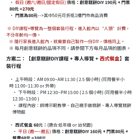
假日 (週六/週日/國定假日)
 價格
：
創意糕餅DIY 190元 + 門票
80元 =
270元
門票為80元
-->其中50元可折抵1樓門市商品消費
※ DIY課程+導覽為一整個套裝行程，進入館內以〝人頭〞計費，
不分年齡均一價。
   ※ 隨行家長進入館內，就需要自己製作一份DIY，價格同上。
   ※ 每月創意糕餅的品項不同，請參閱下方每月品項的圖表。
方案二：【創意糕餅DIY課程 + 專人導覽 + 
西式餐盒​
】套
裝行程
上午時段：AM 09:00~AM 11:30 ( 2.5 個小時) (可用餐半小
時 11:00~11:30 or 外帶)
下午時段：PM 12:30~PM 15:00 ( 2.5 個小時) (可用餐半小時 
12:30~13:00 )
課程內容：師傅示範教學、自己親手做糕餅、專人導覽糕餅
博物館
西式餐盒 68
元
：
(適合:低年級 or 幼兒園)​
平日 (週一~週五) 
價格
：
創意糕餅DIY 160元 + 門票80元 + 
餐費68元 =308
元