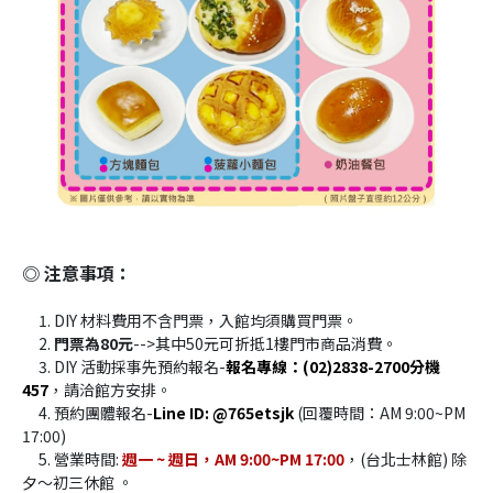
◎ 注意事項：
     1. DIY 材料費用不含門票，入館均須購買門票。
     2.
 門票為80元
-->其中50元可折抵1樓門市商品消費。
     3. DIY 活動採事先預約報名-
報名專線：(02)2838-2700分機
457
，請洽館方安排。
     4. 預約團體報名-
Line ID: @765etsjk
 (回覆時間：AM 9:00~PM 
17:00)
     5. 營業時間: 
週一 ~ 週日，AM 9:00~PM 17:00
，(台北士林館) 除
夕～初三休館 。 