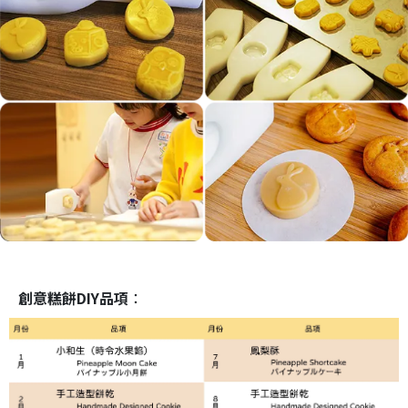
創意糕餅DIY品項
：