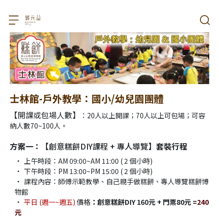
士林館-戶外教學：國小/幼兒園團體
【開課或包場人數】
：20人以上開課；70人以上可包場；可容
納人數70~100人。
方案一：【
創意糕餅DIY課程 + 專人導覽
】套裝行程
上午時段：AM 09:00~AM 11:00 ( 2 個小時)
下午時段：PM 13:00~PM 15:00 ( 2 個小時)
課程內容：師傅示範教學、自己親手做糕餅、專人導覽糕餅博
物館
平日 (週一~週五) 
價格
：
創意糕餅DIY 160元 + 門票80元 =
240
元