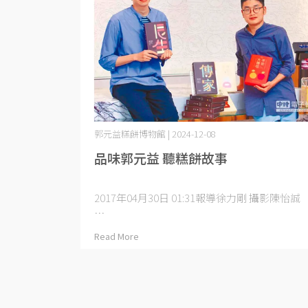
郭元益糕餅博物館 | 2024-12-08
品味郭元益 聽糕餅故事
2017年04月30日 01:31報導徐力剛 攝影陳怡誠
⋯
Read More