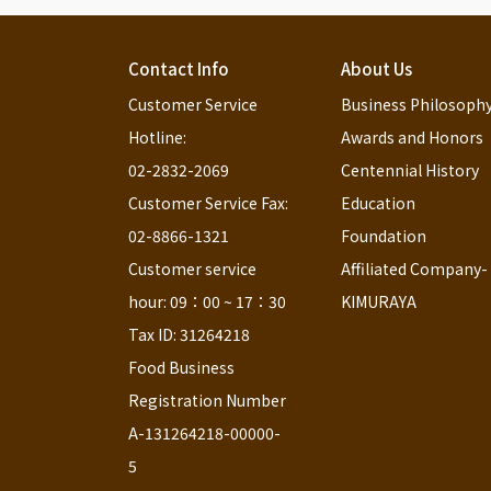
Contact Info
About Us
Customer Service 
Business Philosoph
Hotline:                                                              
Awards and Honors
02-2832-2069
Centennial History
Customer Service Fax:                                                             
Education 
02-8866-1321
Foundation
Customer service 
Affiliated Company-
hour: 09：00 ~ 17：30
KIMURAYA
Tax ID: 31264218               
Food Business 
Registration Number 
A-131264218-00000-
5 