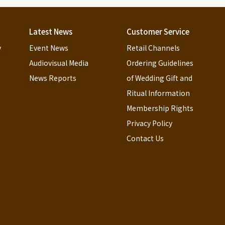
Latest News
Customer Service
y
Event News
Retail Channels
Audiovisual Media
Ordering Guidelines 
News Reports
of Wedding Gift and 
Ritual Information
Membership Rights
Privacy Policy
Contact Us