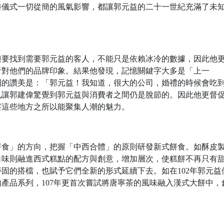
俗儀式一切從簡的風氣影響，都讓郭元益的二十一世紀充滿了未
但要找到需要郭元益的客人，不能只是依賴冰冷的數據，因此他
者對他們的品牌印象。結果他發現，記憶關鍵字大多是「上一
到的讚美是：「郭元益！我知道，很大的公司，婚禮的時候會吃
也讓郭建偉驚覺到郭元益與消費者之間仍是脫節的。因此他更督
察這些地方之所以能聚集人潮的魅力。
餅食」的方向，把握「中西合體」的原則研發新式餅食。如酥皮
口味則融進西式糕點的配方與創意，增加層次，使糕餅不再只有
固的搭檔，也賦予它們全新的形式延續下去。如在102年郭元益
產品系列，107年更首次嘗試將唐寧茶的風味融入漢式大餅中，