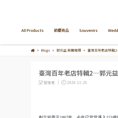
All Products
節慶商品
Souvenirs
Weddi
Blogs
郭元益 新聞報導
臺灣百年老店特輯2
臺灣百年老店特輯2─郭元
管理者
2024-11-25
創立於西元1867年、今年已堂堂邁入15