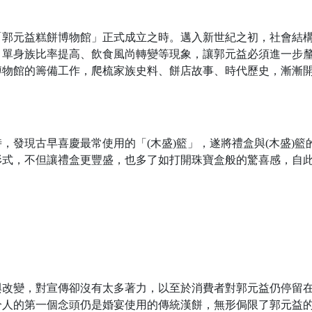
「郭元益糕餅博物館」正式成立之時。邁入新世紀之初，社會結
、單身族比率提高、飲食風尚轉變等現象，讓郭元益必須進一步
博物館的籌備工作，爬梳家族史料、餅店故事、時代歷史，漸漸
，發現古早喜慶最常使用的「(木盛)籃」，遂將禮盒與(木盛)籃
形式，不但讓禮盒更豐盛，也多了如打開珠寶盒般的驚喜感，自
與改變，對宣傳卻沒有太多著力，以至於消費者對郭元益仍停留
分人的第一個念頭仍是婚宴使用的傳統漢餅，無形侷限了郭元益