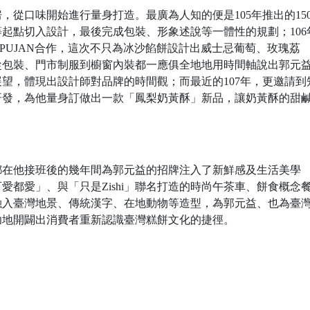
從口味開始進行量身打造。最廣為人知的便是105年推出的15
起點切入設計，最後完成包裝、形象述說等一體性的規劃；106
PUJAN合作，這次不只為冰沙餡餅設計出威士忌葡萄、玫瑰荔
從包裝、門市制服到櫥窗內裝都一應俱全地地用時間軸說出郭元
望，體現出設計師對品牌的時間觀；而最近的107年，更邀請到
研發，為他量身訂做出一款「鳳梨奶黃酥」新品，讓奶黃酥的甜
。
都在他接班後的幾年間為郭元益的招牌注入了新鮮感及生活美學
都愛」、與「只是Zishi」聯名打造的時尚午茶車、餅食概念
融入臺灣地景、傳統漢字、在地動物等造型，為郭元益、也為臺
功地開闢出消費者重新認識臺灣糕餅文化的捷徑。