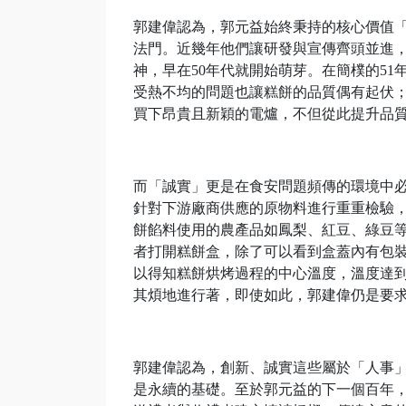
郭建偉認為，郭元益始終秉持的核心價值
法門。近幾年他們讓研發與宣傳齊頭並進
神，早在50年代就開始萌芽。在簡樸的5
受熱不均的問題也讓糕餅的品質偶有起伏
買下昂貴且新穎的電爐，不但從此提升品
而「誠實」更是在食安問題頻傳的環境中必
針對下游廠商供應的原物料進行重重檢驗
餅餡料使用的農產品如鳳梨、紅豆、綠豆
者打開糕餅盒，除了可以看到盒蓋內有包裝人
以得知糕餅烘烤過程的中心溫度，溫度達
其煩地進行著，即使如此，郭建偉仍是要
郭建偉認為，創新、誠實這些屬於「人事
是永續的基礎。至於郭元益的下一個百年