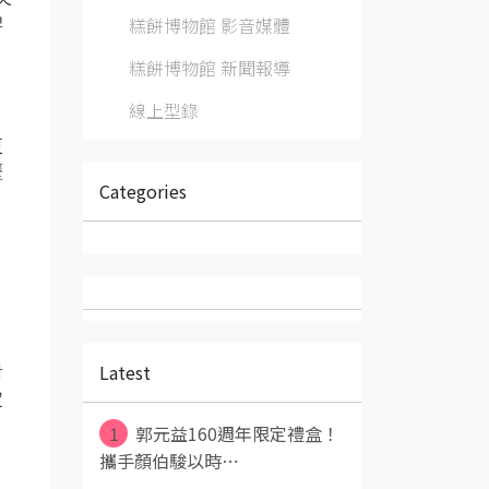
糕餅博物館 影音媒體
牌
，
糕餅博物館 新聞報導
線上型錄
，
更
歷
Categories
Latest
對
定
1
郭元益160週年限定禮盒！
攜手顏伯駿以時⋯