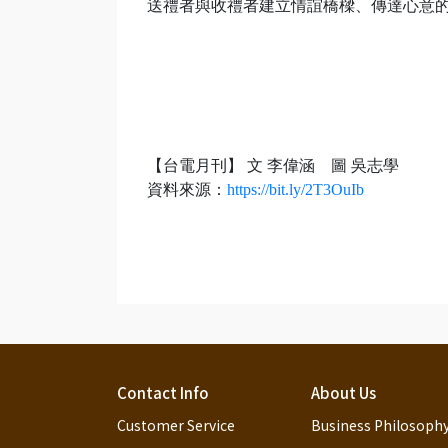
送禮者與收禮者建立情誼橋樑、傳達心意
【台電月刊】 文 李偉涵 圖 吳志學
資料來源：
https://bit.ly/2T3OuIb
Contact Info
About Us
Customer Service 
Business Philosoph