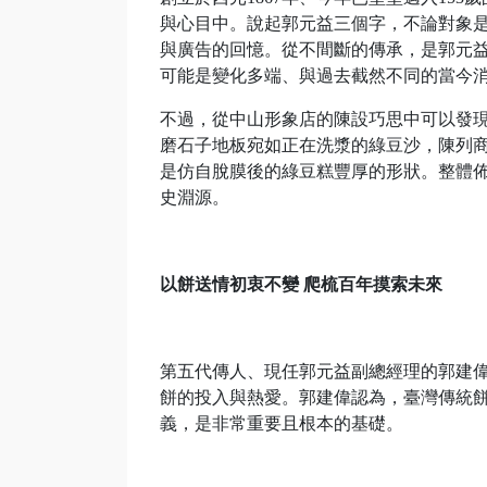
與心目中。說起郭元益三個字，不論對象
與廣告的回憶。從不間斷的傳承，是郭元
可能是變化多端、與過去截然不同的當今
不過，從中山形象店的陳設巧思中可以發
磨石子地板宛如正在洗漿的綠豆沙，陳列
是仿自脫膜後的綠豆糕豐厚的形狀。整體
史淵源。
以餅送情初衷不變 爬梳百年摸索未來
第五代傳人、現任郭元益副總經理的郭建
餅的投入與熱愛。郭建偉認為，臺灣傳統
義，是非常重要且根本的基礎。