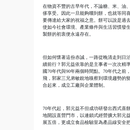
在物資不豐的古早年代，不論糖、米、油
侈享受。因此一旦能夠嚐到餅，也就等同
要傳達給大家的祝福之意。餅可以說是過
使如今社會環境、產業條件與生活習慣發
製餅的初衷便永遠存在。
但如何懷著這份赤誠，一路從晚清走到日
續前行？郭元益依靠的是主事者一次次精
國70年代與90年兩個時間點。70年代之
飛，郭家三兄弟敏銳地嗅察到環境趨勢的
合起來，成立工廠與企業體制。
70年代起，郭元益不但成功研發出西式喜
地開設直營門市，以連鎖式經營擴大郭元益
展五倍，更成立食品檢驗室為產品線安全