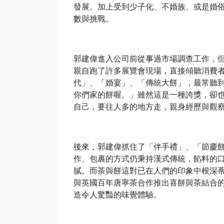
發展。加上受到少子化、不婚族、或是婚
數與挑戰。
郭建偉進入公司前從事過市場調查工作，
親自跑了許多展覽會現場，直接傾聽消費
代」、「婚宴」、「傳統大餅」，最常聽
你們家的餅喔。」雖然這是一種誇獎，卻
自己，要往人多的地方走，親身經歷與觀
後來，郭建偉抓住了「伴手禮」、「節慶
作、包裹的方式仍秉持漢式傳統，餡料的
膩。而茶與餅這對已在人們的印象中根深蒂
與英國百年唐寧茶合作推出喜餅與茶結合的
造令人驚豔的味覺體驗。