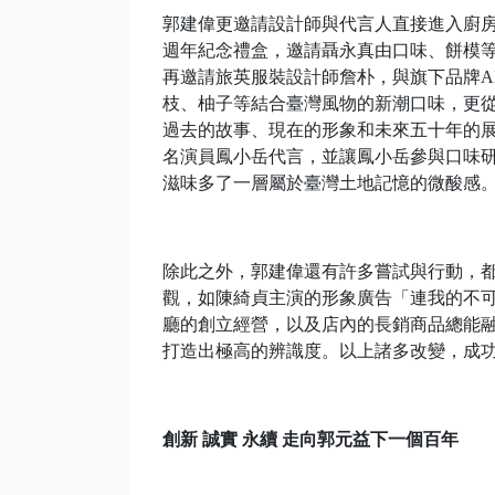
郭建偉更邀請設計師與代言人直接進入廚房，
週年紀念禮盒，邀請聶永真由口味、餅模等
再邀請旅英服裝設計師詹朴，與旗下品牌A
枝、柚子等結合臺灣風物的新潮口味，更
過去的故事、現在的形象和未來五十年的展
名演員鳳小岳代言，並讓鳳小岳參與口味
滋味多了一層屬於臺灣土地記憶的微酸感
除此之外，郭建偉還有許多嘗試與行動，
觀，如陳綺貞主演的形象廣告「連我的不可愛
廳的創立經營，以及店內的長銷商品總能
打造出極高的辨識度。以上諸多改變，成
創新 誠實 永續 走向郭元益下一個百年