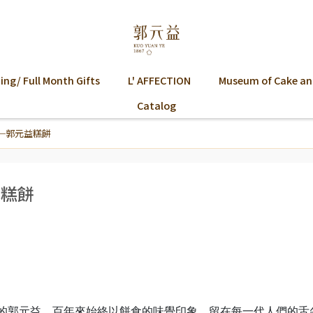
ng/ Full Month Gifts
L' AFFECTION
Museum of Cake an
Catalog
─郭元益糕餅
益糕餅
3歲的郭元益，百年來始終以餅食的味覺印象，留在每一代人們的舌