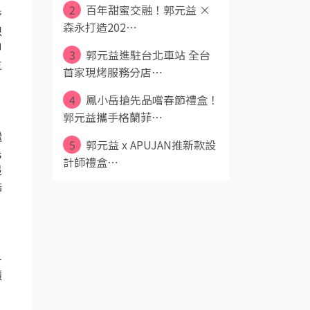
2
百年甜蜜交融！郭元益 ×
奢
森永打造202⋯
想
即
3
郭元益進駐台北車站 全台
益
首家現烤服務分店⋯
4
鳳小岳搶先品嚐春節禮盒！
郭元益攜手格蘭菲⋯
繼
5
郭元益 x APUJAN推新款設
民
計師禮盒⋯
起
結
各
擴