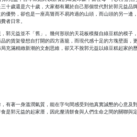
是三十歲還是六十歲，大家都有屬於自己那個世代對於郭元益品
益的優勢，卻也是一座高聳而不易跨過的山頭，而山頭的另一邊
消費者日常。
現，郭元益並不「舊」。幾何形狀的天花板模擬自綠豆糕的模子
商品的貨架發想自打開的四方蒸籠，而現代感十足的方塊壁面，
佈局充滿精緻新潮的文創思維，卻又不脫郭元益以綠豆糕起家的
偉，有著一身溫潤氣質，能在字句間感受到他真實誠懇的心意及
餅食是郭元益的起家厝，因此釐清餅食與人們生命之間的關聯與