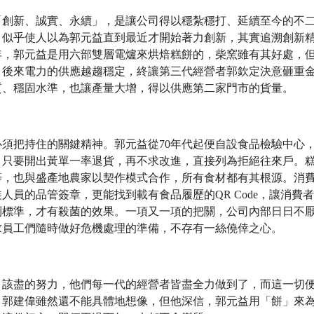
「創新、誠實、永續」，是讓公司得以穩紮穩打、延續至今的不
，似乎使人以為郭元益直到最近才開始著力創新，其實追溯創新
1年，郭元益是用六部雙層電爐來烘焙糕餅的，柴窯雖有其好處，
；後來電力的供應越趨穩定，終讓第三代經營者郭欽定決意砸重
質、穩固水準，也讓產量大增，得以供應第二家門市的貨量。
須把持住的關鍵精神。郭元益從70年代起便自設食品檢驗中心
，只要開出黃單一率退貨，再不求改進，直接列為拒絕往來戶。
等，也與盛產地農家以契作模式合作，所有食材都有其根源。消
員的品管簽章，更能找到載有食品履歷的QR Code，讓消費
到標準，才有殺菌的效果。一項又一項的把關，公司內部日日不
求員工們隨時做好危機處理的準備，不存有一絲僥倖之心。
」該盡的努力，他們每一代的經營者皆盡全力做到了，而這一切
，郭建偉雖然還不能具體地想像，但他深信，郭元益用「餅」來