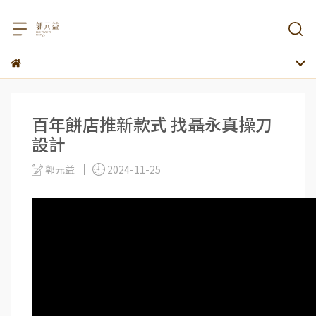
百年餅店推新款式 找聶永真操刀
設計
郭元益
2024-11-25